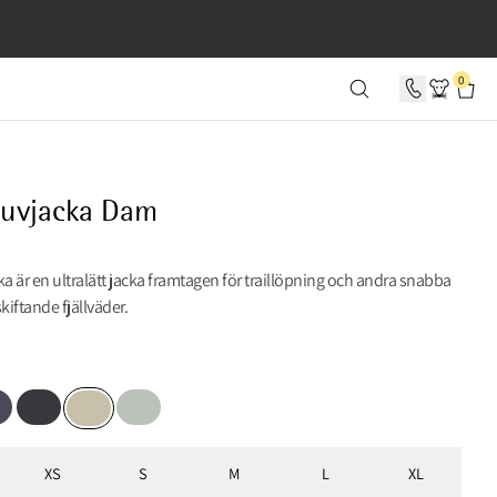
 0 SEKUNDER
0
Huvjacka Dam
ka är en ultralätt jacka framtagen för traillöpning och andra snabba
 skiftande fjällväder.
le Stone
Raven
Mercury Blue
Clay
XS
S
M
L
XL