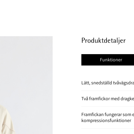
Produktdetaljer
Funktioner
Lätt, snedställd tvåvägsdr
Två framfickor med dragk
Framfickan fungerar som e
kompressionsfunktioner