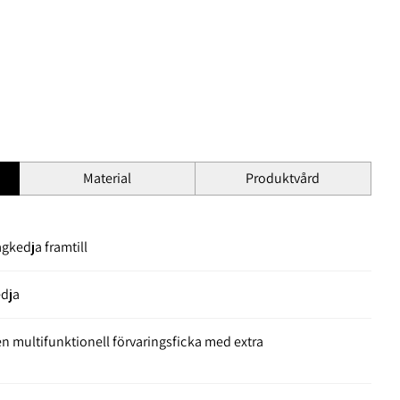
Material
Produktvård
agkedja framtill
edja
n multifunktionell förvaringsficka med extra