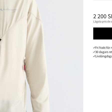
PRIS
:
2
2 200 
Lägsta pris de
Fri frakt fö
30 dagars re
Livslängdsga