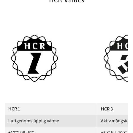
HCR 1
HCR 3
Luftgenomsläpplig värme
Aktiv mångsidig
+10°C till -5°C
+5°C till -10°C