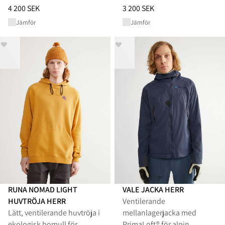
Pris
:
4 200 SEK, sänkt från 4 200 SEK
Pris
:
3 200 SEK, sänkt från 3 20
4 200 SEK
3 200 SEK
Jämför
Jämför
RUNA NOMAD LIGHT
VALE JACKA HERR
HUVTRÖJA HERR
Ventilerande
Lätt, ventilerande huvtröja i
mellanlagerjacka med
ekologisk bomull för
PrimaLoft® för alpin