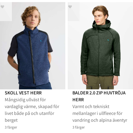
SKOLL VEST HERR
BALDER 2.0 ZIP HUVTRÖJA
Mångsidig ullväst för
HERR
vardaglig värme, skapad för
Varmt och tekniskt
livet både på och utanför
mellanlager i ullfleece för
berget
vandring och alpina äventyr
3 färger
3 färger