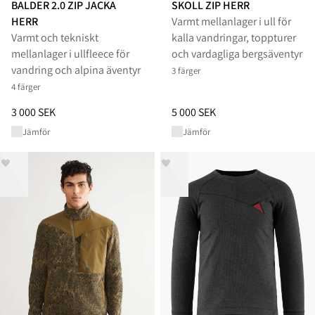
BALDER 2.0 ZIP JACKA
SKOLL ZIP HERR
HERR
Varmt mellanlager i ull för
Varmt och tekniskt
kalla vandringar, toppturer
mellanlager i ullfleece för
och vardagliga bergsäventyr
vandring och alpina äventyr
3 färger
4 färger
Pris
:
3 000 SEK, sänkt från 3 000 SEK
Pris
:
5 000 SEK, sänkt från 5 00
3 000 SEK
5 000 SEK
Jämför
Jämför