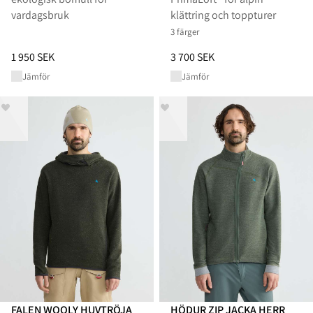
vardagsbruk
klättring och toppturer
3 färger
Pris
:
1 950 SEK, sänkt från 1 950 SEK
Pris
:
3 700 SEK, sänkt från 3 70
1 950 SEK
3 700 SEK
Jämför
Jämför
FALEN WOOLY HUVTRÖJA
HÖDUR ZIP JACKA HERR