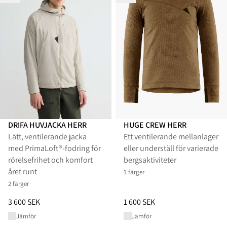
DRIFA HUVJACKA HERR
HUGE CREW HERR
Lätt, ventilerande jacka
Ett ventilerande mellanlager
med PrimaLoft®-fodring för
eller underställ för varierade
rörelsefrihet och komfort
bergsaktiviteter
året runt
1 färger
2 färger
Pris
:
3 600 SEK, sänkt från 3 600 SEK
Pris
:
1 600 SEK, sänkt från 1 60
3 600 SEK
1 600 SEK
Jämför
Jämför