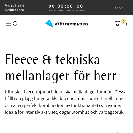
Archive Sale
0 DAGAR, 0 TIMMAR, 0 MINUTER, 0 SEKUNDER
00
00
:
00
:
00
Köp nu
avslutas om
DAGAR
TIMMAR
MINUTER
SEKUNDER
0
Fleece & tekniska mellanlager för herr
Fleece & tekniska
mellanlager för herr
Utforska fleecetröjor och tekniska mellanlager för män. Dessa
hållbara plagg fungerar lika bra ensamma som ett mellanlager
och är en perfekt kombination av funktionalitet och värme.
Ideala för intensiv aktivitet, dagar utomhus och vardagsbruk.