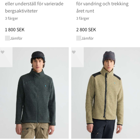
eller underställ för varierade
för vandring och trekking
bergsaktiviteter
året runt
3 färger
3 färger
Pris
:
1 800 SEK, sänkt från 1 800 SEK
Pris
:
2 800 SEK, sänkt från 2 80
1 800 SEK
2 800 SEK
Jämför
Jämför