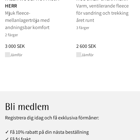
HERR
Varm, ventilerande fleece
Mjuk fleece-
för vandring och trekking
mellanlagertröja med
året runt
andningsbar komfort
3 färger
2 färger
Pris
:
3 000 SEK, sänkt från 3 000 SEK
Pris
:
2 600 SEK, sänkt från 2 60
3 000 SEK
2 600 SEK
Jämför
Jämför
Bli medlem
Registrera dig idag och få exklusiva förmåner:
✓ Få 10% rabatt på din nästa beställning
✓ Få fri frakt