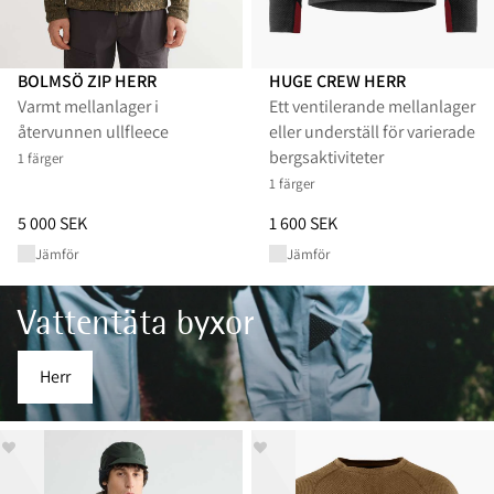
BOLMSÖ ZIP HERR
HUGE CREW HERR
Varmt mellanlager i
Ett ventilerande mellanlager
återvunnen ullfleece
eller underställ för varierade
bergsaktiviteter
1 färger
1 färger
Pris
:
5 000 SEK, sänkt från 5 000 SEK
Pris
:
1 600 SEK, sänkt från 1 60
5 000 SEK
1 600 SEK
Jämför
Jämför
Vattentäta byxor
Herr