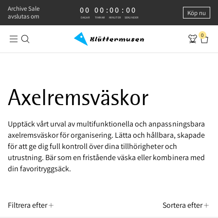
Archive Sale
0 DAGAR, 0 TIMMAR, 0 MINUTER, 0 SEKUNDER
00
00
:
00
:
00
Köp nu
avslutas om
DAGAR
TIMMAR
MINUTER
SEKUNDER
0
Mångsidiga axelremsväskor
Axelremsväskor
Upptäck vårt urval av multifunktionella och anpassningsbara
axelremsväskor för organisering. Lätta och hållbara, skapade
för att ge dig full kontroll över dina tillhörigheter och
utrustning. Bär som en fristående väska eller kombinera med
din favoritryggsäck.
Filtrera efter
Sortera efter