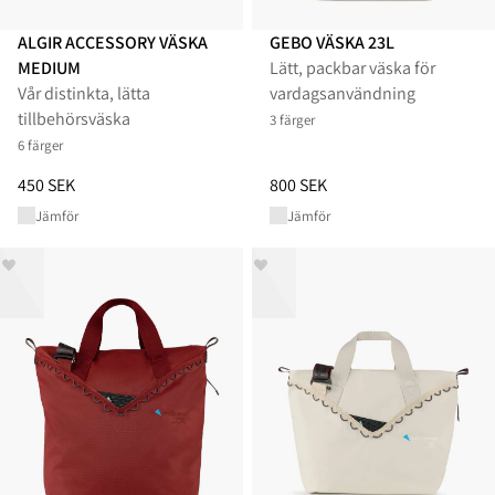
ALGIR ACCESSORY VÄSKA
GEBO VÄSKA 23L
MEDIUM
Lätt, packbar väska för
Vår distinkta, lätta
vardagsanvändning
tillbehörsväska
3 färger
6 färger
Pris
:
450 SEK, sänkt från 450 SEK
Pris
:
800 SEK, sänkt från 800 S
450 SEK
800 SEK
Jämför
Jämför