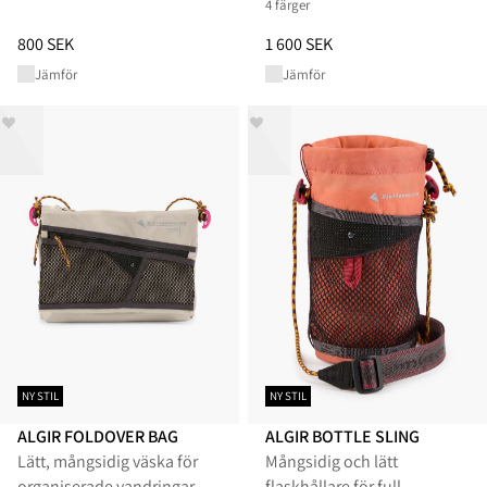
4 färger
Pris
:
800 SEK, sänkt från 800 SEK
Pris
:
1 600 SEK, sänkt från 1 60
800 SEK
1 600 SEK
Jämför
Jämför
NY STIL
NY STIL
ALGIR FOLDOVER BAG
ALGIR BOTTLE SLING
Lätt, mångsidig väska för
Mångsidig och lätt
organiserade vandringar
flaskhållare för full