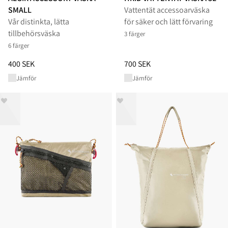
SMALL
Vattentät accessoarväska
Vår distinkta, lätta
för säker och lätt förvaring
tillbehörsväska
3 färger
6 färger
Pris
:
400 SEK, sänkt från 400 SEK
Pris
:
700 SEK, sänkt från 700 S
400 SEK
700 SEK
Jämför
Jämför