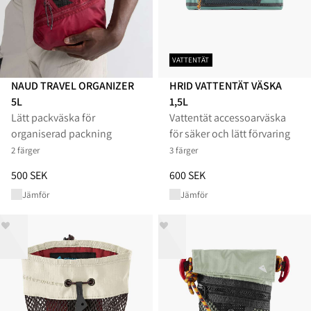
VATTENTÄT
NAUD TRAVEL ORGANIZER
HRID VATTENTÄT VÄSKA
5L
1,5L
Lätt packväska för
Vattentät accessoarväska
organiserad packning
för säker och lätt förvaring
2 färger
3 färger
Pris
:
500 SEK, sänkt från 500 SEK
Pris
:
600 SEK, sänkt från 600 S
500 SEK
600 SEK
Jämför
Jämför