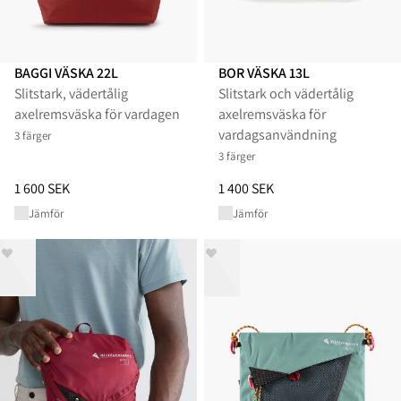
BAGGI VÄSKA 22L
BOR VÄSKA 13L
Slitstark, vädertålig
Slitstark och vädertålig
axelremsväska för vardagen
axelremsväska för
vardagsanvändning
3 färger
3 färger
Pris
:
1 600 SEK, sänkt från 1 600 SEK
Pris
:
1 400 SEK, sänkt från 1 40
1 600 SEK
1 400 SEK
Jämför
Jämför