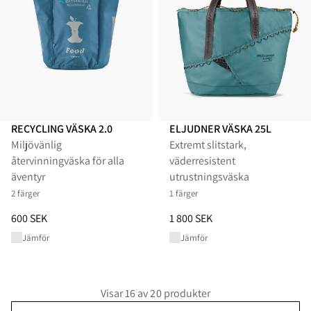
RECYCLING VÄSKA 2.0
ELJUDNER VÄSKA 25L
Miljövänlig
Extremt slitstark,
återvinningväska för alla
väderresistent
äventyr
utrustningsväska
2 färger
1 färger
Pris
:
600 SEK, sänkt från 600 SEK
Pris
:
1 800 SEK, sänkt från 1 80
600 SEK
1 800 SEK
Jämför
Jämför
Visar 16 av 20 produkter