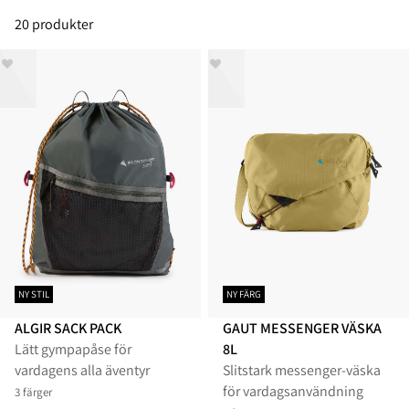
20 produkter
NY STIL
NY FÄRG
ALGIR SACK PACK
GAUT MESSENGER VÄSKA
Lätt gympapåse för
8L
vardagens alla äventyr
Slitstark messenger-väska
för vardagsanvändning
3 färger