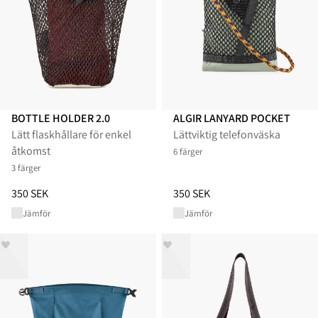
BOTTLE HOLDER 2.0
ALGIR LANYARD POCKET
Lätt flaskhållare för enkel
Lättviktig telefonväska
åtkomst​
6 färger
3 färger
Pris
:
350 SEK, sänkt från 350 SEK
Pris
:
350 SEK, sänkt från 350 S
350 SEK
350 SEK
Jämför
Jämför