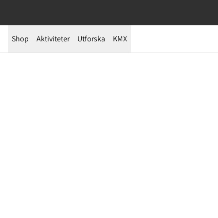
Shop
Aktiviteter
Utforska
KMX
Guider – Hitta rätt utrustning
G