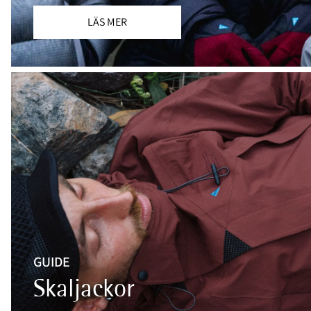
LÄS MER
GUIDE
Skaljackor