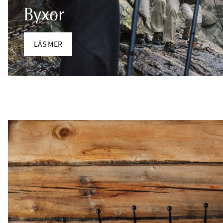
Byxor
LÄS MER