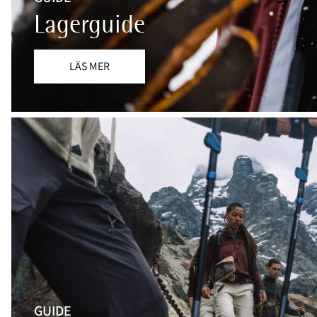
Lagerguide
LÄS MER
GUIDE