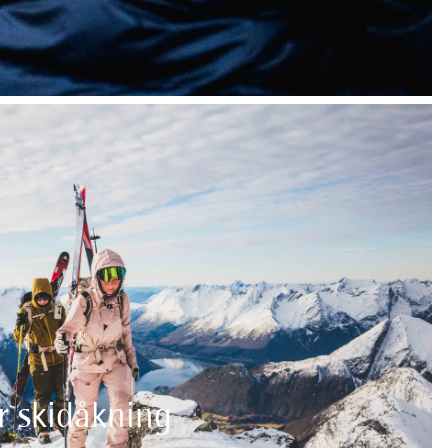
r skidåkning