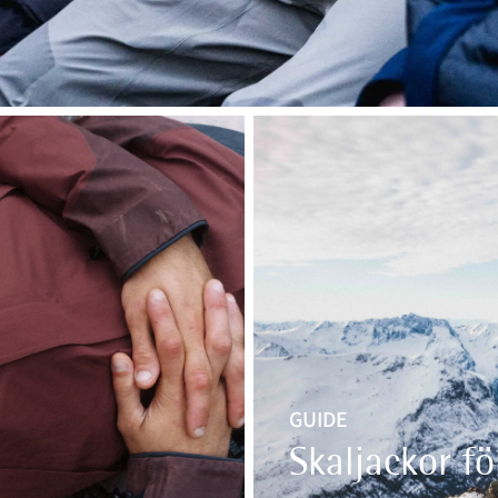
GUIDE
Skaljackor fö