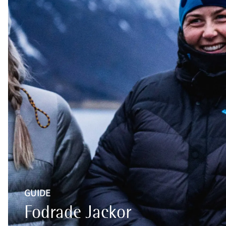
GUIDE
Fodrade Jackor