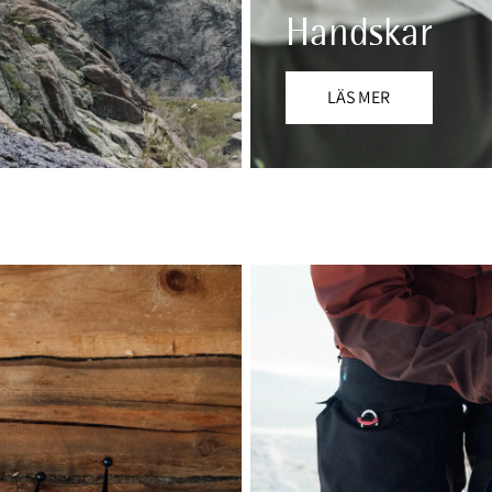
Handskar
LÄS MER