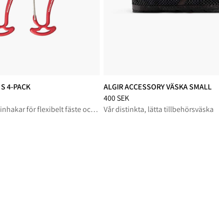
S 4-PACK
ALGIR ACCESSORY VÄSKA SMALL
nkt från 300 SEK
Pris
:
400 SEK, sänkt från 400 SEK
400 SEK
Mångsidiga karbinhakar för flexibelt fäste och organisering på krävande naturupplevelser
Vår distinkta, lätta tillbehörsväska