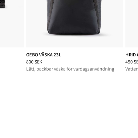
GEBO VÄSKA 23L
HRID
Pris
:
800 SEK, sänkt från 800 SEK
Pris
:
4
800 SEK
450 S
Lätt, packbar väska för vardagsanvändning
Vatten