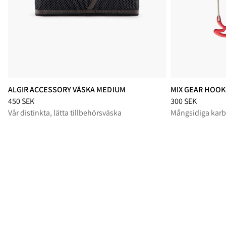
ALGIR ACCESSORY VÄSKA MEDIUM
MIX GEAR HOOK 
Pris
:
450 SEK, sänkt från 450 SEK
Pris
:
300 SEK, sä
450 SEK
300 SEK
Vår distinkta, lätta tillbehörsväska