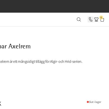
 0 SEKUNDER
0
bar Axelrem
elrem är ett mångsidigt tillägg för Algir- och Hrid-serien.
llow
50 SEK, SÄNKT FRÅN 150 SEK
K
Slut i lager