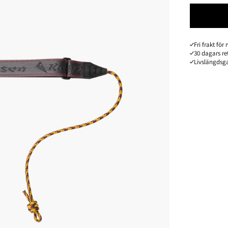
Fri frakt fö
30 dagars re
Livslängdsga