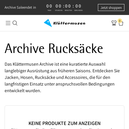
00
00
:
00
:
00
0 TAGE, 0 STUNDEN, 0 MINUTEN, 0 SEKUNDEN
Archive Sale
endet in
Jetzt shoppen
TAGE
STUNDEN
MINUTEN
SEKUNDEN
0
Archive Rucksäcke – langlebige und funktionale Rucksäcke zum red
Archive Rucksäcke
Das Klättermusen Archive ist eine kuratierte Auswahl
langlebiger Ausrüstung aus früheren Saisons. Entdecken Sie
Jacken, Hosen, Rucksäcke und Accessoires, die für den
langfristigen Einsatz unter anspruchsvollen Bedingungen
entwickelt wurden.
KEINE PRODUKTE ZUM ANZEIGEN