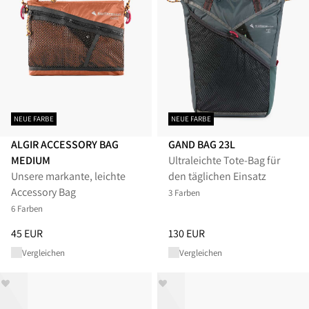
NEUE FARBE
NEUE FARBE
ALGIR ACCESSORY BAG
GAND BAG 23L
MEDIUM
Ultraleichte Tote‑Bag für
Unsere markante, leichte
den täglichen Einsatz
Accessory Bag
3 Farben
6 Farben
Preis
:
45 EUR, reduziert von 45 EUR
Preis
:
130 EUR, reduziert von 1
45 EUR
130 EUR
Vergleichen
Vergleichen