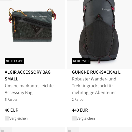
NEUE FARBE
NEUER STIL
ALGIR ACCESSORY BAG
GUNGNE RUCKSACK 43 L
SMALL
Robuster Wander- und
Unsere markante, leichte
Trekkingrucksack für
Accessory Bag
mehrtägige Abenteuer
6 Farben
2 Farben
Preis
:
40 EUR, reduziert von 40 EUR
Preis
:
440 EUR, reduziert von 
40 EUR
440 EUR
Vergleichen
Vergleichen