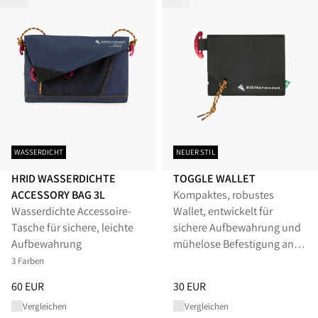
WASSERDICHT
NEUER STIL
HRID WASSERDICHTE
TOGGLE WALLET
ACCESSORY BAG 3L
Kompaktes, robustes
Wasserdichte Accessoire-
Wallet, entwickelt für
Tasche für sichere, leichte
sichere Aufbewahrung und
Aufbewahrung
mühelose Befestigung an
deiner…
3 Farben
Preis
:
60 EUR, reduziert von 60 EUR
Preis
:
30 EUR, reduziert von 30
60 EUR
30 EUR
Vergleichen
Vergleichen