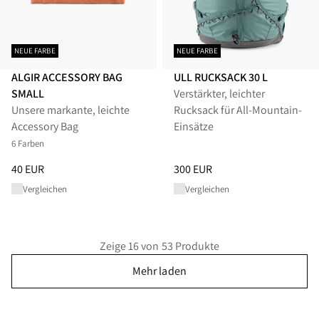
NEUE FARBE
NEUE FARBE
ALGIR ACCESSORY BAG
ULL RUCKSACK 30 L
SMALL
Verstärkter, leichter
Unsere markante, leichte
Rucksack für All-Mountain-
Accessory Bag
Einsätze
6 Farben
Preis
:
40 EUR, reduziert von 40 EUR
Preis
:
300 EUR, reduziert von 
40 EUR
300 EUR
Vergleichen
Vergleichen
Zeige 16 von 53 Produkte
Mehr laden