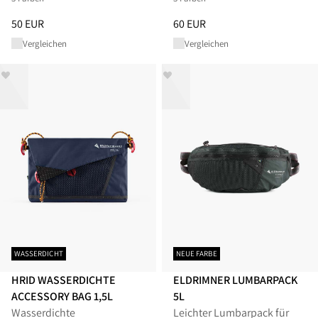
Preis
:
50 EUR, reduziert von 50 EUR
Preis
:
60 EUR, reduziert von 60
50 EUR
60 EUR
Vergleichen
Vergleichen
WASSERDICHT
NEUE FARBE
HRID WASSERDICHTE
ELDRIMNER LUMBARPACK
ACCESSORY BAG 1,5L
5L
Wasserdichte
Leichter Lumbarpack für