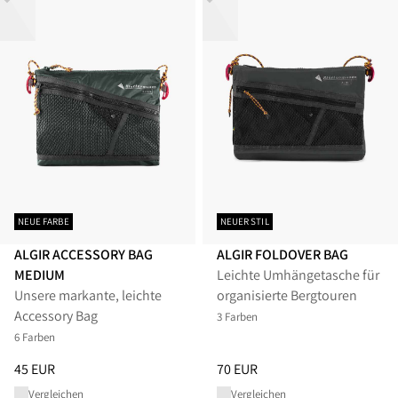
NEUE FARBE
NEUER STIL
ALGIR ACCESSORY BAG
ALGIR FOLDOVER BAG
MEDIUM
Leichte Umhängetasche für
Unsere markante, leichte
organisierte Bergtouren
Accessory Bag
3 Farben
6 Farben
Preis
:
45 EUR, reduziert von 45 EUR
Preis
:
70 EUR, reduziert von 70
45 EUR
70 EUR
Vergleichen
Vergleichen