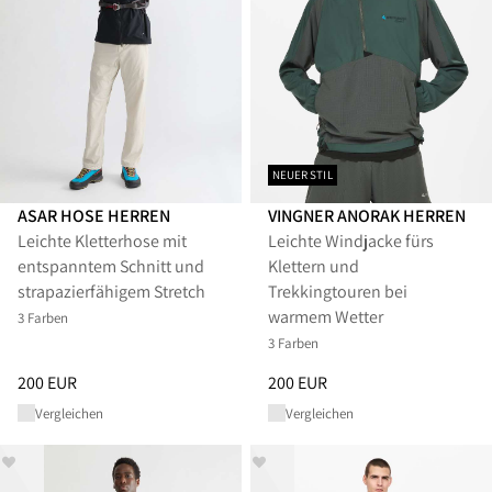
NEUER STIL
ASAR HOSE HERREN
VINGNER ANORAK HERREN
Leichte Kletterhose mit
Leichte Windjacke fürs
entspanntem Schnitt und
Klettern und
strapazierfähigem Stretch
Trekkingtouren bei
warmem Wetter
3 Farben
3 Farben
Preis
:
200 EUR, reduziert von 200 EUR
Preis
:
200 EUR, reduziert von 
200 EUR
200 EUR
Vergleichen
Vergleichen