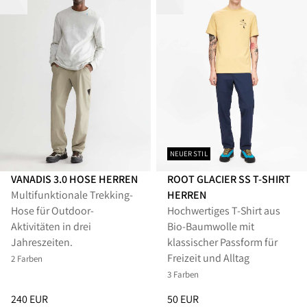
NEUER STIL
VANADIS 3.0 HOSE HERREN
ROOT GLACIER SS T-SHIRT
Multifunktionale Trekking-
HERREN
Hose für Outdoor-
Hochwertiges T-Shirt aus
Aktivitäten in drei
Bio-Baumwolle mit
Jahreszeiten.
klassischer Passform für
Freizeit und Alltag
2 Farben
3 Farben
Preis
:
240 EUR, reduziert von 240 EUR
Preis
:
50 EUR, reduziert von 50
240 EUR
50 EUR