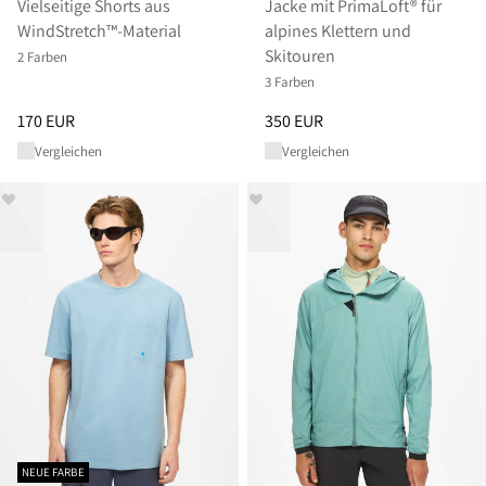
Vielseitige Shorts aus
Jacke mit PrimaLoft® für
WindStretch™-Material
alpines Klettern und
Skitouren
2 Farben
3 Farben
Preis
:
170 EUR, reduziert von 170 EUR
Preis
:
350 EUR, reduziert von 
170 EUR
350 EUR
Vergleichen
Vergleichen
NEUE FARBE