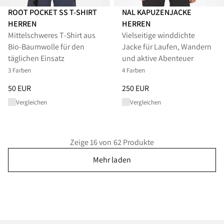
ROOT POCKET SS T-SHIRT
NAL KAPUZENJACKE
HERREN
HERREN
Mittelschweres T‑Shirt aus
Vielseitige winddichte
Bio-Baumwolle für den
Jacke für Laufen, Wandern
täglichen Einsatz
und aktive Abenteuer
3 Farben
4 Farben
Preis
:
50 EUR, reduziert von 50 EUR
Preis
:
250 EUR, reduziert von 
50 EUR
250 EUR
Vergleichen
Vergleichen
Zeige 16 von 62 Produkte
Mehr laden