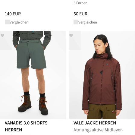
5 Farben
Preis
:
140 EUR, reduziert von 140 EUR
Preis
:
50 EUR, reduziert von 50
140 EUR
50 EUR
Vergleichen
Vergleichen
VANADIS 3.0 SHORTS
VALE JACKE HERREN
HERREN
Atmungsaktive Midlayer-