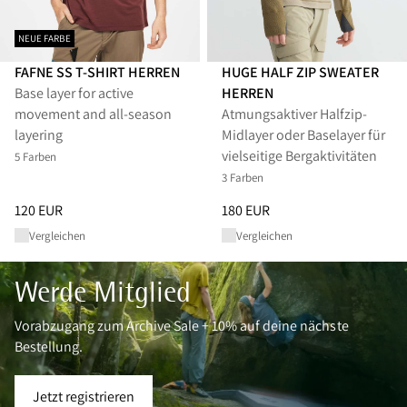
NEUE FARBE
FAFNE SS T-SHIRT HERREN
HUGE HALF ZIP SWEATER
Base layer for active
HERREN
movement and all‑season
Atmungsaktiver Halfzip-
layering
Midlayer oder Baselayer für
vielseitige Bergaktivitäten
5 Farben
3 Farben
Preis
:
120 EUR, reduziert von 120 EUR
Preis
:
180 EUR, reduziert von 1
120 EUR
180 EUR
Vergleichen
Vergleichen
Werde Mitglied
Vorabzugang zum Archive Sale + 10% auf deine nächste
Bestellung.
Jetzt registrieren