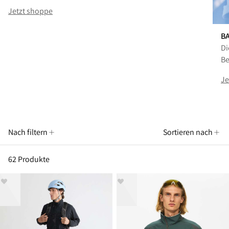
Jetzt shoppe
B
Di
Be
Je
Nach filtern
Sortieren nach
62 Produkte