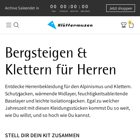
00
00
:
00
:
00
0 TAGE, 0 STUNDEN, 0 MINUTEN, 0 SEKUNDEN
Archive Sale
endet in
Jetzt shoppen
TAGE
STUNDEN
MINUTEN
SEKUNDEN
0
Bekleidung für Bergsteigen | Für herren
Bergsteigen &
Klettern für Herren
Entdecke Herrenbekleidung für den Alpinismus und Klettern.
Schutzjacken, wärmende Midlayer, feuchtigkeitsableitende
Baselayer und leichte Isolationsjacken. Egal zu welcher
Jahreszeit mit diesen Kleidungsstücken kommst Du so weit,
wie Du willst, und so hoch wie Du kannst.
STELL DIR DEIN KIT ZUSAMMEN