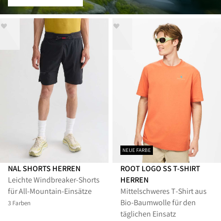
NEUE FARBE
NAL SHORTS HERREN
ROOT LOGO SS T-SHIRT
Leichte Windbreaker-Shorts
HERREN
für All-Mountain-Einsätze
Mittelschweres T‑Shirt aus
Bio-Baumwolle für den
3 Farben
täglichen Einsatz