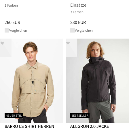
Einsätze
1 Farben
3 Farben
Preis
:
260 EUR, reduziert von 260 EUR
Preis
:
230 EUR, reduziert von 
260 EUR
230 EUR
Vergleichen
Vergleichen
NEUER STIL
BESTSELLER
BARRÖ LS SHIRT HERREN
ALLGRÖN 2.0 JACKE