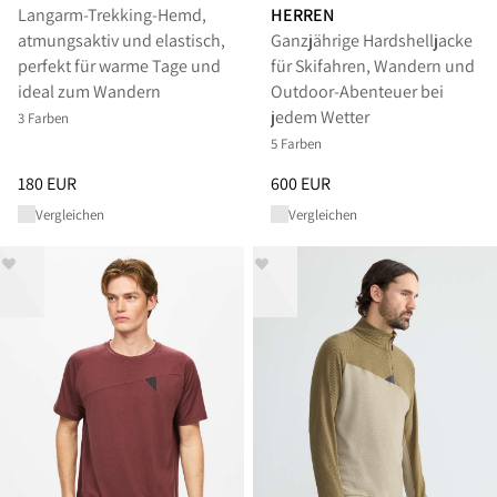
Langarm-Trekking-Hemd,
HERREN
atmungsaktiv und elastisch,
Ganzjährige Hardshelljacke
perfekt für warme Tage und
für Skifahren, Wandern und
ideal zum Wandern
Outdoor-Abenteuer bei
jedem Wetter
3 Farben
5 Farben
Preis
:
180 EUR, reduziert von 180 EUR
Preis
:
600 EUR, reduziert von 
180 EUR
600 EUR
Vergleichen
Vergleichen