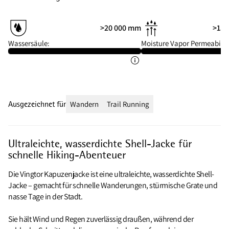
>20 000 mm
>15 
Wassersäule:
Moisture Vapor Permeabilit
Ausgezeichnet für
Wandern
Trail Running
Ultraleichte, wasserdichte Shell-Jacke für
schnelle Hiking-Abenteuer
Die Vingtor Kapuzenjacke ist eine ultraleichte, wasserdichte Shell-
Jacke – gemacht für schnelle Wanderungen, stürmische Grate und
nasse Tage in der Stadt.
Sie hält Wind und Regen zuverlässig draußen, während der