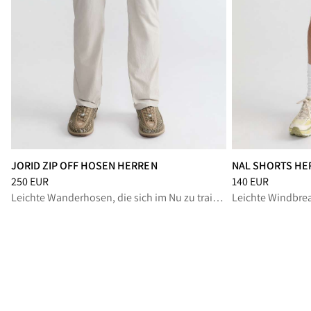
JORID ZIP OFF HOSEN HERREN
NAL SHORTS HE
Preis
:
250 EUR, reduziert von 250 EUR
Preis
:
140 EUR, r
250 EUR
140 EUR
Leichte Wanderhosen, die sich im Nu zu trailtauglichen Shorts abzippen lassen