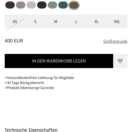
Brown Umber
Purple Dove
Moon
Black
Faded Green
Dark Deep Sea
Olive
Größen
XS
S
M
L
XL
XXL
PREIS
:
400 EUR, REDUZIERT VON 400 EUR
400 EUR
Größenguide
IN DEN WARENKORB LEGEN
Zur W
Versandkostenfreie Lieferung für Mitglieder
30 Tage Rückgaberecht
Produkt lebenslange Garantie
Technische Eigenschaften