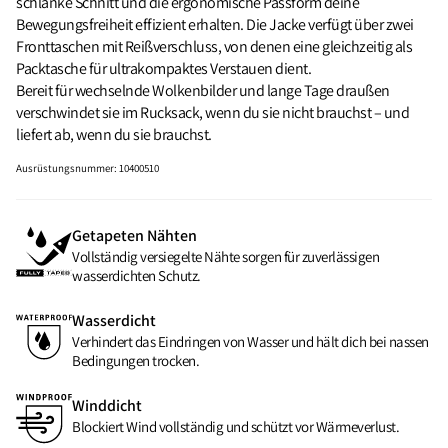
schlanke Schnitt und die ergonomische Passform deine
Bewegungsfreiheit effizient erhalten. Die Jacke verfügt über zwei
Fronttaschen mit Reißverschluss, von denen eine gleichzeitig als
Packtasche für ultrakompaktes Verstauen dient.
Bereit für wechselnde Wolkenbilder und lange Tage draußen
verschwindet sie im Rucksack, wenn du sie nicht brauchst – und
liefert ab, wenn du sie brauchst.
Ausrüstungsnummer
:
10400510
Getapeten Nähten
Vollständig versiegelte Nähte sorgen für zuverlässigen
wasserdichten Schutz.
Wasserdicht
Verhindert das Eindringen von Wasser und hält dich bei nassen
Bedingungen trocken.
Winddicht
Blockiert Wind vollständig und schützt vor Wärmeverlust.