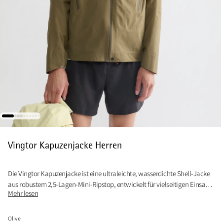
Vingtor Kapuzenjacke Herren
Die Vingtor Kapuzenjacke ist eine ultraleichte, wasserdichte Shell-Jacke
aus robustem 2,5-Lagen-Mini-Ripstop, entwickelt für vielseitigen Einsatz
Mehr lesen
am Berg.
Olive