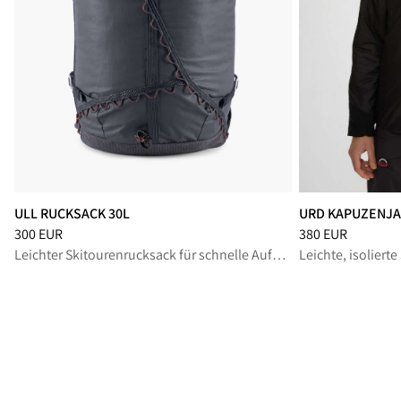
ULL RUCKSACK 30L
URD KAPUZENJA
Preis
:
300 EUR, reduziert von 300 EUR
Preis
:
380 EUR, r
300 EUR
380 EUR
Leichter Skitourenrucksack für schnelle Aufstiege und Tage im Backcountry