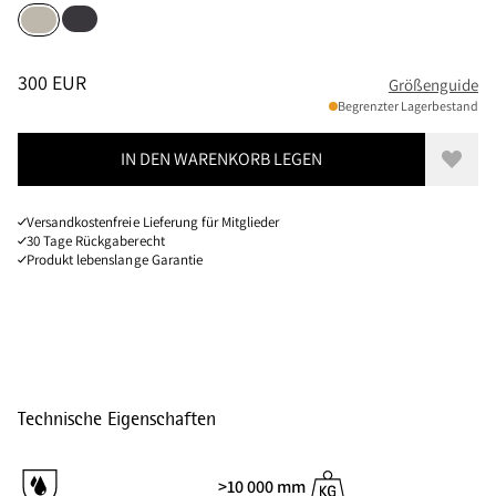
Raven
Silver Creme
Größen
PREIS
:
300 EUR, REDUZIERT VON 300 EUR
300 EUR
Größenguide
Begrenzter Lagerbestand
IN DEN WARENKORB LEGEN
Zur W
Versandkostenfreie Lieferung für Mitglieder
30 Tage Rückgaberecht
Produkt lebenslange Garantie
Technische Eigenschaften
>10 000 mm