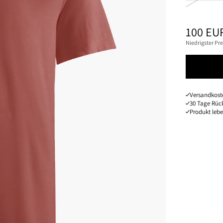
PREIS
:
100 EU
Niedrigster Pre
Versandkoste
30 Tage Rüc
Produkt leb