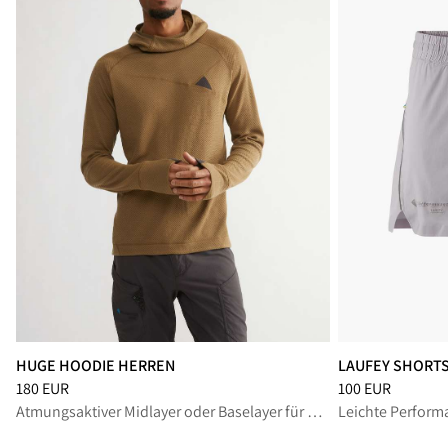
HUGE HOODIE HERREN
LAUFEY SHORT
Preis
:
180 EUR, reduziert von 180 EUR
Preis
:
100 EUR, r
180 EUR
100 EUR
Atmungsaktiver Midlayer oder Baselayer für vielseitige Bergaktivitäten