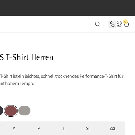
 0 SEKUNDEN
0
S T-Shirt Herren
T-Shirt ist ein leichtes, schnell trocknendes Performance-T-Shirt für
 mit hohem Tempo.
en
en
Flint Grey
Barn Red
S
M
L
XL
XXL