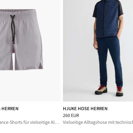
S HERREN
HJUKE HOSE HERREN
eduziert von 100 EUR
Preis
:
260 EUR, reduziert von 260 E
260 EUR
Leichte Performance-Shorts für vielseitige All-Mountain-Einsätze