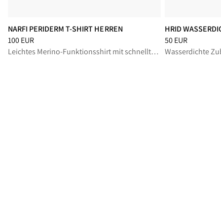
NARFI PERIDERM T-SHIRT HERREN
HRID WASSERDI
Preis
:
100 EUR, reduziert von 100 EUR
Preis
:
50 EUR, red
100 EUR
50 EUR
Leichtes Merino-Funktionsshirt mit schnelltrocknendem Tragekomfort