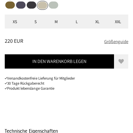
Juniper Green
Purple Stone
Raven
Mercury Blue
Clay
Größen
XS
S
M
L
XL
XXL
PREIS
:
220 EUR, REDUZIERT VON 220 EUR
220 EUR
Größenguide
IN DEN WARENKORB LEGEN
Zur W
Versandkostenfreie Lieferung für Mitglieder
30 Tage Rückgaberecht
Produkt lebenslange Garantie
Technische Eigenschaften