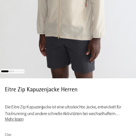
Eitre Zip Kapuzenjacke Herren
Die Eitre Zip Kapuzenjacke ist eine ultraleichte Jacke, entwickelt für
Trailrunning und andere schnelle Aktivitäten bei wechselhaftem
Mehr lesen
Bergwetter.
Clay