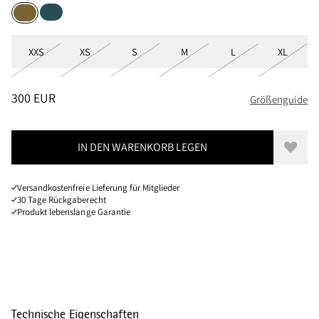
Deep Sea
Juniper Green
Größen
XXS
XS
S
M
L
XL
PREIS
:
300 EUR, REDUZIERT VON 300 EUR
300 EUR
Größenguide
IN DEN WARENKORB LEGEN
Zur W
Versandkostenfreie Lieferung für Mitglieder
30 Tage Rückgaberecht
Produkt lebenslange Garantie
Technische Eigenschaften