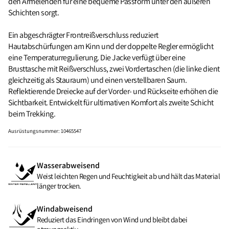
den Ärmelenden für eine bequeme Passform unter den äußeren
Schichten sorgt.
Ein abgeschrägter Frontreißverschluss reduziert
Hautabschürfungen am Kinn und der doppelte Regler ermöglicht
eine Temperaturregulierung. Die Jacke verfügt über eine
Brusttasche mit Reißverschluss, zwei Vordertaschen (die linke dient
gleichzeitig als Stauraum) und einen verstellbaren Saum.
Reflektierende Dreiecke auf der Vorder- und Rückseite erhöhen die
Sichtbarkeit. Entwickelt für ultimativen Komfort als zweite Schicht
beim Trekking.
Ausrüstungsnummer
:
10465547
Wasserabweisend
Weist leichten Regen und Feuchtigkeit ab und hält das Material
länger trocken.
Windabweisend
Reduziert das Eindringen von Wind und bleibt dabei