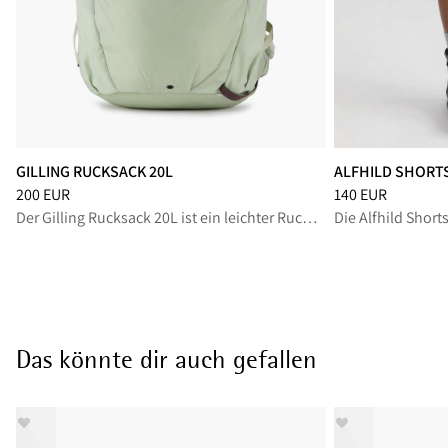
GILLING RUCKSACK 20L
ALFHILD SHORT
Preis
:
200 EUR, reduziert von 200 EUR
Preis
:
140 EUR, r
200 EUR
140 EUR
Der Gilling Rucksack 20L ist ein leichter Rucksack, perfekt für eintägige Wanderungen.
Das könnte dir auch gefallen