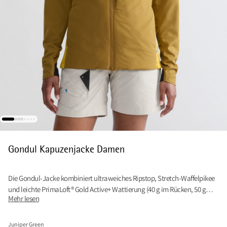
Gondul Kapuzenjacke Damen
Die Gondul-Jacke kombiniert ultraweiches Ripstop, Stretch-Waffelpikee
und leichte PrimaLoft® Gold Active+ Wattierung (40 g im Rücken, 50 g
Mehr lesen
vorne) für ein weiches und leichtes Tragegefühl
Juniper Green