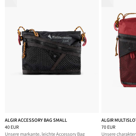
ALGIR ACCESSORY BAG SMALL
ALGIR MULTISLO
Preis
:
40 EUR, reduziert von 40 EUR
Preis
:
70 EUR, red
40 EUR
70 EUR
Unsere markante, leichte Accessory Bag