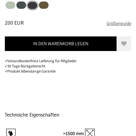
Sea Foam
Dark Teal
Olive
Raven
Größen
PREIS
:
200 EUR, REDUZIERT VON 200 EUR
200 EUR
Größenguide
IN DEN WARENKORB LEGEN
Zur W
Versandkostenfreie Lieferung für Mitglieder
30 Tage Rückgaberecht
Produkt lebenslange Garantie
Technische Eigenschaften
>1500 mm