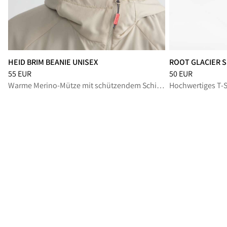
HEID BRIM BEANIE UNISEX
ROOT GLACIER S
Preis
:
55 EUR, reduziert von 55 EUR
Preis
:
50 EUR, red
55 EUR
50 EUR
Warme Merino-Mütze mit schützendem Schirm für Aktivitäten bei kaltem Wetter