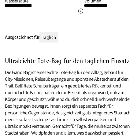
Wassersäule:
Volumen
Ausgezeichnet für
Täglich
Ultraleichte Tote‑Bag für den täglichen Einsatz
Die Gand Bag ist eine leichte Tote‑Bag für den Alltag, gebaut für
City‑Missionen, Reiseübergänge und spontane Abstecher auf den
Trail. Belüftete Schulterträger, ein gepolstertes Rückenteil und
durchdachte Fächer halten deine Essentials organisiert, nah am
Körper und geschützt, während du dich schnell durch wechselnde
Bedingungen bewegst. Innen sorgt ein separates Fach für
persönliche Gegenstände, das gleichzeitig als integriertes Staufach
dient – so lässt sich die Tasche in sich selbst verpacken und
ultrakompakt verstauen. Gemacht für Tage, die mühelos zwischen
Stadtstraßen, Waldpfaden und allem, was dazwischen passiert,