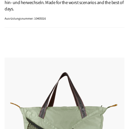
hin‑ und herwechseln. Made for the worst scenarios and the best of
days.
Ausrüstungsnummer
:
10405516