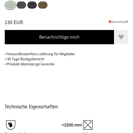
Dark Teal
Raven
Olive
Sea Foam
Größen
PREIS
:
130 EUR, REDUZIERT VON 130 EUR
130 EUR
Ausverkauft
Benachrichtige mich
Zur W
Versandkostenfreie Lieferung für Mitglieder
30 Tage Rückgaberecht
Produkt lebenslange Garantie
Technische Eigenschaften
>1500 mm