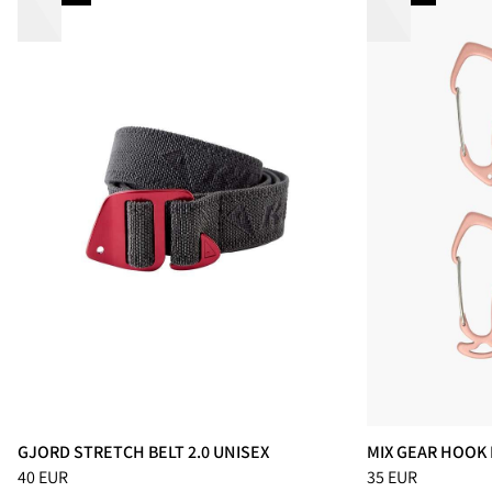
GJORD STRETCH BELT 2.0 UNISEX
MIX GEAR HOOK 
Preis
:
40 EUR, reduziert von 40 EUR
Preis
:
35 EUR, red
40 EUR
35 EUR