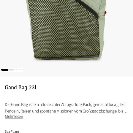
Gand Bag 23L
Die Gand Bag ist ein ultraleichter Alltags‑Tote‑Pack, gemacht für agiles
Pendeln, Reisen und spontane Missionen vom Großstadtdschungel bis
Mehr lesen
zum Trail.
Sea Foam