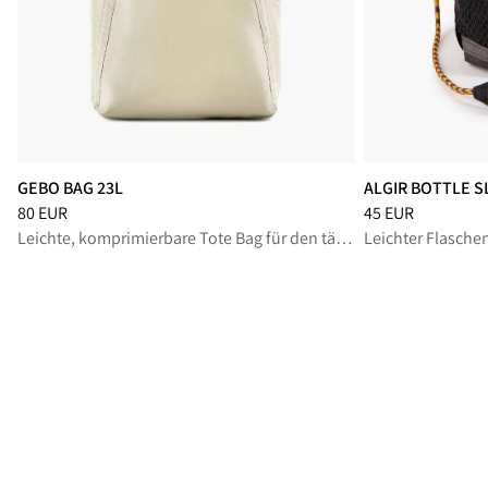
GEBO BAG 23L
ALGIR BOTTLE S
Preis
:
80 EUR, reduziert von 80 EUR
Preis
:
45 EUR, red
80 EUR
45 EUR
Leichte, komprimierbare Tote Bag für den täglichen Gebrauch