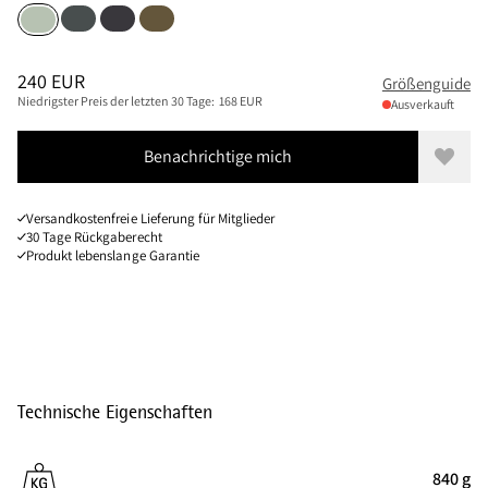
Dark Teal
Raven
Olive
Sea Foam
Größen
PREIS
:
240 EUR, REDUZIERT VON 240 EUR
240 EUR
Größenguide
Niedrigster Preis der letzten 30 Tage:
168 EUR
Ausverkauft
Benachrichtige mich
Zur W
Versandkostenfreie Lieferung für Mitglieder
30 Tage Rückgaberecht
Produkt lebenslange Garantie
Technische Eigenschaften
840 g