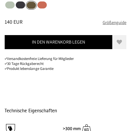
Sea Foam
Raven
Cloud Berry
Olive
Größen
PREIS
:
140 EUR, REDUZIERT VON 140 EUR
140 EUR
Größenguide
IN DEN WARENKORB LEGEN
Zur W
Versandkostenfreie Lieferung für Mitglieder
30 Tage Rückgaberecht
Produkt lebenslange Garantie
Technische Eigenschaften
>300 mm