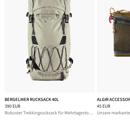
BERGELMER RUCKSACK 40L
ALGIR ACCESSO
Preis
:
390 EUR, reduziert von 390 EUR
Preis
:
45 EUR, red
390 EUR
45 EUR
Robuster Trekkingrucksack für Mehrtagestouren mit technischen Features
Unsere markante,