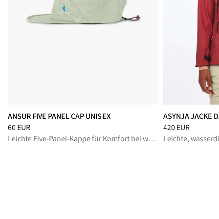
ANSUR FIVE PANEL CAP UNISEX
ASYNJA JACKE 
Preis
:
60 EUR, reduziert von 60 EUR
Preis
:
420 EUR, r
60 EUR
420 EUR
Leichte Five-Panel-Kappe für Komfort bei warmem Wetter