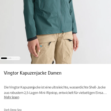
Vingtor Kapuzenjacke Damen
Die Vingtor Kapuzenjacke ist eine ultraleichte, wasserdichte Shell-Jacke
aus robustem 2,5-Lagen-Mini-Ripstop, entwickelt für vielseitigen Einsatz
Mehr lesen
am Berg.
Dark Deep Sea