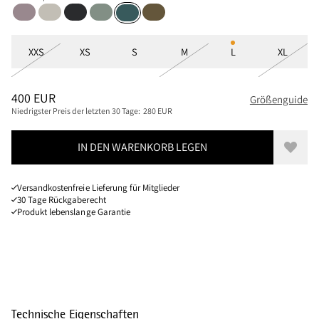
Purple Dove
Moon
Black
Faded Green
Olive
Dark Deep Sea
Größen
XXS
XS
S
M
L
XL
PREIS
:
400 EUR, REDUZIERT VON 400 EUR
400 EUR
Größenguide
Niedrigster Preis der letzten 30 Tage:
280 EUR
IN DEN WARENKORB LEGEN
Zur W
Versandkostenfreie Lieferung für Mitglieder
30 Tage Rückgaberecht
Produkt lebenslange Garantie
Technische Eigenschaften