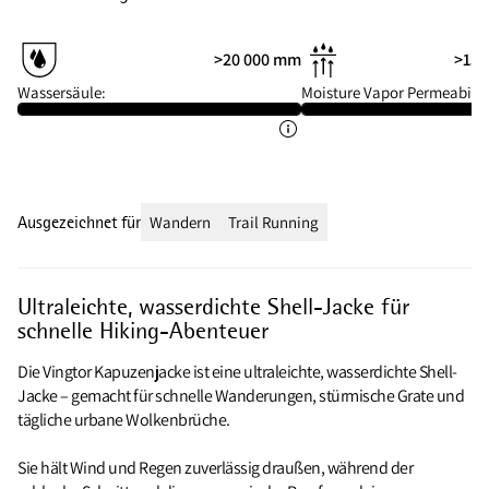
>20 000 mm
>15 
Wassersäule:
Moisture Vapor Permeabilit
Ausgezeichnet für
Wandern
Trail Running
Ultraleichte, wasserdichte Shell-Jacke für
schnelle Hiking-Abenteuer
Die Vingtor Kapuzenjacke ist eine ultraleichte, wasserdichte Shell-
Jacke – gemacht für schnelle Wanderungen, stürmische Grate und
tägliche urbane Wolkenbrüche.
Sie hält Wind und Regen zuverlässig draußen, während der