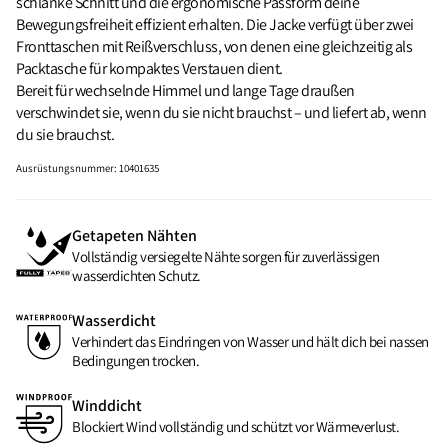
schlanke Schnitt und die ergonomische Passform deine
Bewegungsfreiheit effizient erhalten. Die Jacke verfügt über zwei
Fronttaschen mit Reißverschluss, von denen eine gleichzeitig als
Packtasche für kompaktes Verstauen dient.
Bereit für wechselnde Himmel und lange Tage draußen
verschwindet sie, wenn du sie nicht brauchst – und liefert ab, wenn
du sie brauchst.
Ausrüstungsnummer
:
10401635
Getapeten Nähten
Vollständig versiegelte Nähte sorgen für zuverlässigen
wasserdichten Schutz.
Wasserdicht
Verhindert das Eindringen von Wasser und hält dich bei nassen
Bedingungen trocken.
Winddicht
Blockiert Wind vollständig und schützt vor Wärmeverlust.