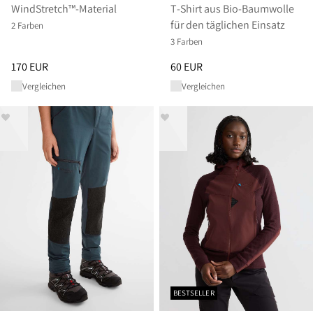
WindStretch™-Material
T‑Shirt aus Bio-Baumwolle
für den täglichen Einsatz
2 Farben
3 Farben
Preis
:
170 EUR, reduziert von 170 EUR
Preis
:
60 EUR, reduziert von 60
170 EUR
60 EUR
Vergleichen
Vergleichen
BESTSELLER