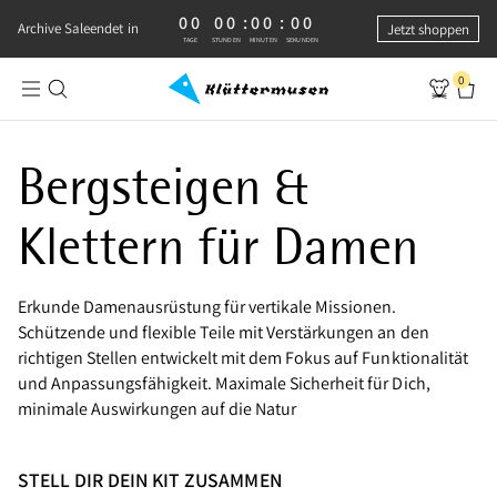
00
00
:
00
:
00
0 TAGE, 0 STUNDEN, 0 MINUTEN, 0 SEKUNDEN
Archive Sale
endet in
Jetzt shoppen
TAGE
STUNDEN
MINUTEN
SEKUNDEN
0
Alpines Bergsteigen | Bekleidung für Damen
Bergsteigen &
Klettern für Damen
Erkunde Damenausrüstung für vertikale Missionen.
Schützende und flexible Teile mit Verstärkungen an den
richtigen Stellen entwickelt mit dem Fokus auf Funktionalität
und Anpassungsfähigkeit. Maximale Sicherheit für Dich,
minimale Auswirkungen auf die Natur
STELL DIR DEIN KIT ZUSAMMEN