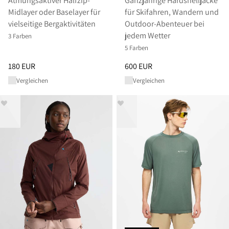
Atmungsaktiver Halfzip-
Ganzjährige Hardshelljacke
Midlayer oder Baselayer für
für Skifahren, Wandern und
vielseitige Bergaktivitäten
Outdoor-Abenteuer bei
jedem Wetter
3 Farben
5 Farben
Preis
:
180 EUR, reduziert von 180 EUR
Preis
:
600 EUR, reduziert von 
180 EUR
600 EUR
Vergleichen
Vergleichen