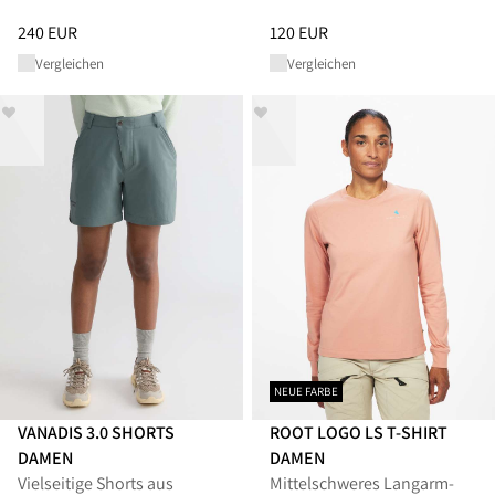
Preis
:
240 EUR, reduziert von 240 EUR
Preis
:
120 EUR, reduziert von 1
240 EUR
120 EUR
Vergleichen
Vergleichen
NEUE FARBE
VANADIS 3.0 SHORTS
ROOT LOGO LS T-SHIRT
DAMEN
DAMEN
Vielseitige Shorts aus
Mittelschweres Langarm-