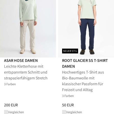
NEUER STIL
ASAR HOSE DAMEN
ROOT GLACIER SS T-SHIRT
Leichte Kletterhose mit
DAMEN
entspanntem Schnitt und
Hochwertiges T-Shirt aus
strapazierfähigem Stretch
Bio-Baumwolle mit
klassischer Passform für
3 Farben
Freizeit und Alltag
3 Farben
Preis
:
200 EUR, reduziert von 200 EUR
Preis
:
50 EUR, reduziert von 50
200 EUR
50 EUR
Vergleichen
Vergleichen