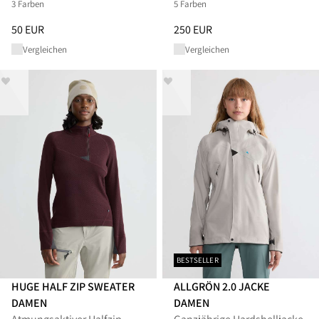
3 Farben
5 Farben
Preis
:
50 EUR, reduziert von 50 EUR
Preis
:
250 EUR, reduziert von 
50 EUR
250 EUR
Vergleichen
Vergleichen
BESTSELLER
HUGE HALF ZIP SWEATER
ALLGRÖN 2.0 JACKE
DAMEN
DAMEN