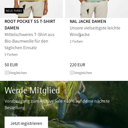
NEUE FARBE
ROOT POCKET SS T-SHIRT
NAL JACKE DAMEN
DAMEN
​Unsere vielseitigste leichte
Mittelschweres T‑Shirt aus
Windjacke
Bio-Baumwolle für den
2 Farben
täglichen Einsatz
5 Farben
Preis
:
50 EUR, reduziert von 50 EUR
Preis
:
220 EUR, reduziert von 
50 EUR
220 EUR
Vergleichen
Vergleichen
Werde Mitglied
Vorabzugang zum Archive Sale + 10% auf deine nächste
Bestellung.
Jetzt registrieren