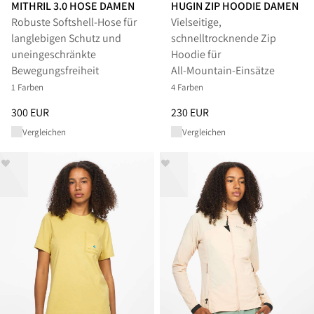
MITHRIL 3.0 HOSE DAMEN
HUGIN ZIP HOODIE DAMEN
Robuste Softshell-Hose für
Vielseitige,
langlebigen Schutz und
schnelltrocknende Zip
uneingeschränkte
Hoodie für
Bewegungsfreiheit
All‑Mountain‑Einsätze
1 Farben
4 Farben
Preis
:
300 EUR, reduziert von 300 EUR
Preis
:
230 EUR, reduziert von 
300 EUR
230 EUR
Vergleichen
Vergleichen