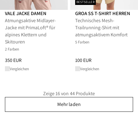
BESTSELLER
VALE JACKE DAMEN
GROA SS T-SHIRT HERREN
Atmungsaktive Midlayer-
Technisches Mesh-
Jacke mit PrimaLoft® für
Trailrunning-Shirt mit
alpines Klettern und
atmungsaktivem Komfort
Skitouren
5 Farben
2 Farben
Preis
:
350 EUR, reduziert von 350 EUR
Preis
:
100 EUR, reduziert von 1
350 EUR
100 EUR
Vergleichen
Vergleichen
Zeige 16 von 44 Produkte
Mehr laden