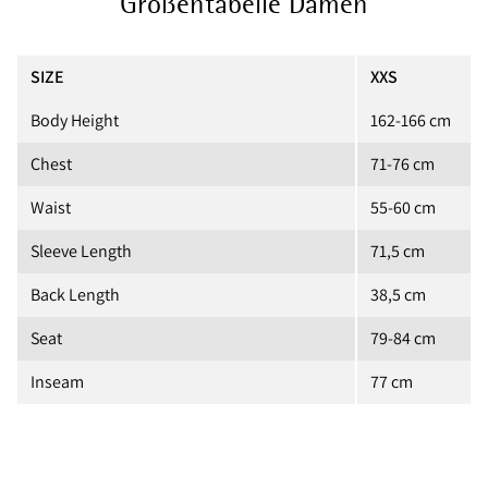
Größentabelle Damen
SIZE
XXS
Body Height
162-166 cm
Chest
71-76 cm
Waist
55-60 cm
Sleeve Length
71,5 cm
Back Length
38,5 cm
Seat
79-84 cm
Inseam
77 cm