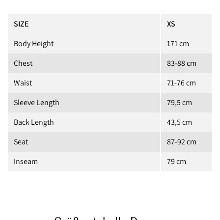
SIZE
XS
Body Height
171 cm
Chest
83-88 cm
Waist
71-76 cm
Sleeve Length
79,5 cm
Back Length
43,5 cm
Seat
87-92 cm
Inseam
79 cm