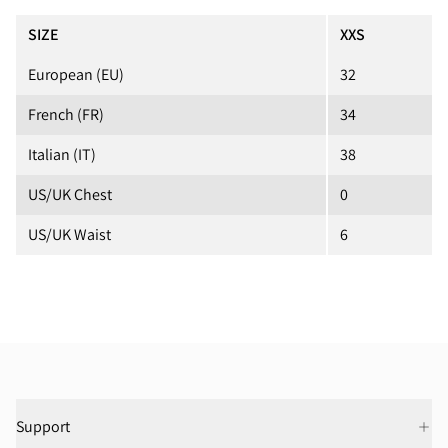
SIZE
XXS
European (EU)
32
French (FR)
34
Italian (IT)
38
US/UK Chest
0
US/UK Waist
6
Support