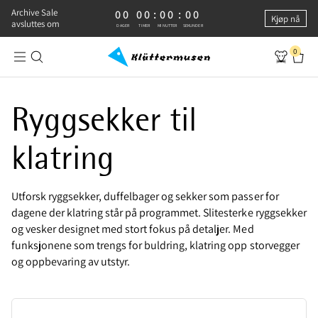
Archive Sale
0 DAGER, 0 TIMER, 0 MINUTTER, 0 SEKUNDER
00
00
:
00
:
00
Kjøp nå
avsluttes om
DAGER
TIMER
MINUTTER
SEKUNDER
0
Ryggsekker for klatring | Utforsk og kjøp online
Ryggsekker til
klatring
Utforsk ryggsekker, duffelbager og sekker som passer for
dagene der klatring står på programmet. Slitesterke ryggsekker
og vesker designet med stort fokus på detaljer. Med
funksjonene som trengs for buldring, klatring opp storvegger
og oppbevaring av utstyr.