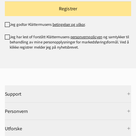
Registrer
Jeg godtar Klättermusens
betingelser og vilkor
.
Jeg har lest of forstått Klättermusens
personvernpolicyen
og samtykker til
behandling av mine personopplysninger for markedsføringsformål. Ved å
klikke registrer melder jeg på nyhetsbrevet.
Support
Personvern
Utforske