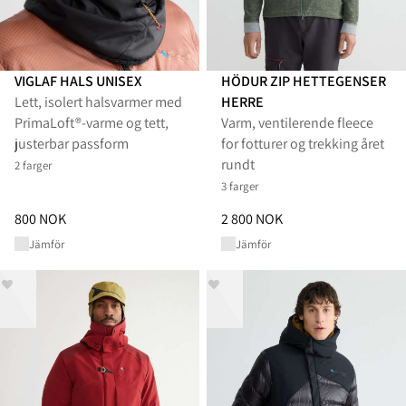
VIGLAF HALS UNISEX
HÖDUR ZIP HETTEGENSER
Lett, isolert halsvarmer med
HERRE
PrimaLoft®-varme og tett,
Varm, ventilerende fleece
justerbar passform
for fotturer og trekking året
rundt
2 farger
3 farger
Pris
:
800 NOK, redusert fra 800 NOK
Pris
:
2 800 NOK, redusert fra 2
800 NOK
2 800 NOK
Jämför
Jämför