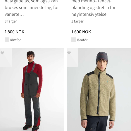
halv glidelås, som også kan
med merino–Tencel-
brukes som innerste lag, for
blanding og stretch for
varierte…
høyintensiv ytelse
3 farger
1 farger
Pris
:
1 800 NOK, redusert fra 1 800 NOK
Pris
:
1 600 NOK, redusert fra 1
1 800 NOK
1 600 NOK
Jämför
Jämför