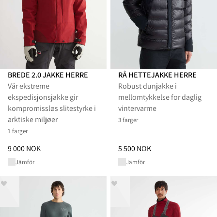
BREDE 2.0 JAKKE HERRE
RÅ HETTEJAKKE HERRE
Vår ekstreme
Robust dunjakke i
ekspedisjonsjakke gir
mellomtykkelse for daglig
kompromissløs slitestyrke i
vintervarme
arktiske miljøer
3 farger
1 farger
Pris
:
9 000 NOK, redusert fra 9 000 NOK
Pris
:
5 500 NOK, redusert fra 5
9 000 NOK
5 500 NOK
Jämför
Jämför