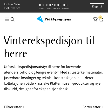
Archive Sale
0 DAGER, 0 TIMER, 0 MINUTTER, 0 SEKUNDER
00
00
:
00
:
00
Kjøp nå
avsluttes om
DAGER
TIMER
MINUTTER
SEKUNDER
0
Nordiske ekspedisjoner | Klær til herre
Vinterekspedisjon til
herre
Utforsk ekspedisjonsutstyr til herre for krevende
utendørsforhold og lengre eventyr. Med slitesterke materialer,
justerbare løsninger og teknisk konstruksjon inkluderer
kolleksjonen både klassiske Klättermusen-produkter og nye
tilskudd, designet for ekspedisjonsbruk.
Filtrer etter
Sorter etter