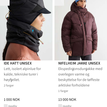
IDE HATT UNISEX
NIFELHEIM JAKKE UNISEX
Lett, isolert alpinlue for
Ekspedisjonsdunjakke med
kalde, tekniske turer i
overlegen varme og
høyfjellet.
beskyttelse for de tøffeste
arktiske forholdene
2 farger
1 farger
Pris
:
1 000 NOK, redusert fra 1 000 NOK
Pris
:
13 000 NOK, redusert fra 
1 000 NOK
13 000 NOK
Jämför
Jämför