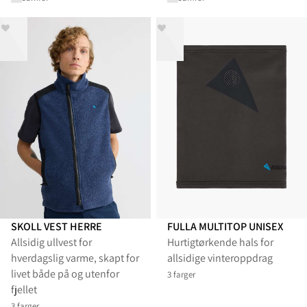
SKOLL VEST HERRE
FULLA MULTITOP UNISEX
Allsidig ullvest for
Hurtigtørkende hals for
hverdagslig varme, skapt for
allsidige vinteroppdrag
livet både på og utenfor
3 farger
fjellet
3 farger