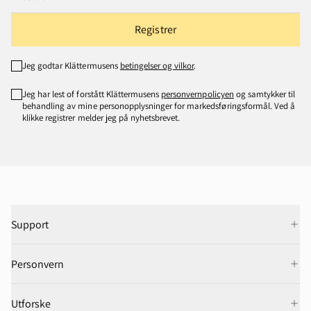
Registrer
Jeg godtar Klättermusens
betingelser og vilkor
.
Jeg har lest of forstått Klättermusens
personvernpolicyen
og samtykker til
behandling av mine personopplysninger for markedsføringsformål. Ved å
klikke registrer melder jeg på nyhetsbrevet.
Support
Personvern
Utforske