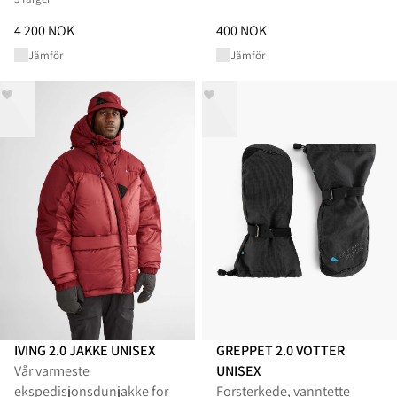
Pris
:
4 200 NOK, redusert fra 4 200 NOK
Pris
:
400 NOK, redusert fra 40
4 200 NOK
400 NOK
Jämför
Jämför
IVING 2.0 JAKKE UNISEX
GREPPET 2.0 VOTTER
Vår varmeste
UNISEX
ekspedisjonsdunjakke for
Forsterkede, vanntette