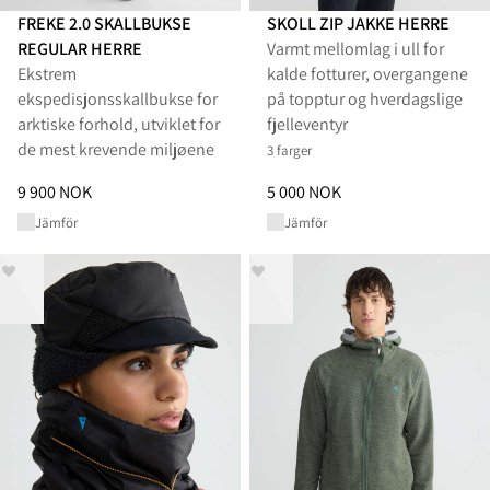
FREKE 2.0 SKALLBUKSE
SKOLL ZIP JAKKE HERRE
REGULAR HERRE
Varmt mellomlag i ull for
Ekstrem
kalde fotturer, overgangene
ekspedisjonsskallbukse for
på topptur og hverdagslige
arktiske forhold, utviklet for
fjelleventyr
de mest krevende miljøene
3 farger
Pris
:
9 900 NOK, redusert fra 9 900 NOK
Pris
:
5 000 NOK, redusert fra 5
9 900 NOK
5 000 NOK
Jämför
Jämför