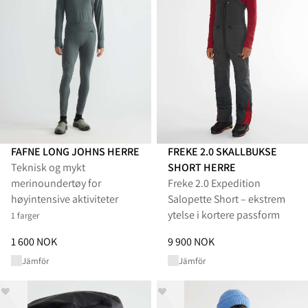
FAFNE LONG JOHNS HERRE
FREKE 2.0 SKALLBUKSE
Teknisk og mykt
SHORT HERRE
merinoundertøy for
Freke 2.0 Expedition
høyintensive aktiviteter
Salopette Short – ekstrem
ytelse i kortere passform
1 farger
Pris
:
1 600 NOK, redusert fra 1 600 NOK
Pris
:
9 900 NOK, redusert fra 9
1 600 NOK
9 900 NOK
Jämför
Jämför