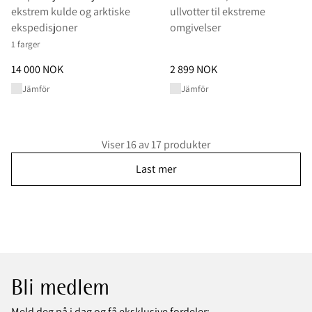
ekstrem kulde og arktiske
ullvotter til ekstreme
ekspedisjoner
omgivelser
1 farger
Pris
:
14 000 NOK, redusert fra 14 000 NOK
Pris
:
2 899 NOK, redusert fra 2
14 000 NOK
2 899 NOK
Jämför
Jämför
Viser 16 av 17 produkter
Last mer
Bli medlem
Meld deg på i dag og få eksklusive fordeler: