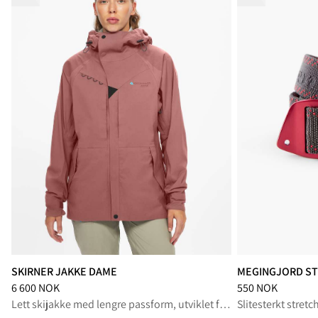
SKIRNER JAKKE DAME
MEGINGJORD ST
Pris
:
6 600 NOK, redusert fra 6 600 NOK
Pris
:
550 NOK, re
6 600 NOK
550 NOK
Lett skijakke med lengre passform, utviklet for toppturer på ski