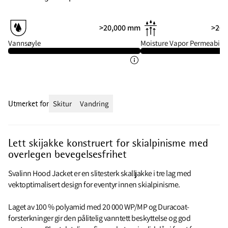
>20,000 mm
>20 
Vannsøyle
Moisture Vapor Permeabilit
Utmerket for
Skitur
Vandring
Lett skijakke konstruert for skialpinisme med
overlegen bevegelsesfrihet
Svalinn Hood Jacket er en slitesterk skalljakke i tre lag med
vektoptimalisert design for eventyr innen skialpinisme.
Laget av 100 % polyamid med 20 000 WP/MP og Duracoat-
forsterkninger gir den pålitelig vanntett beskyttelse og god