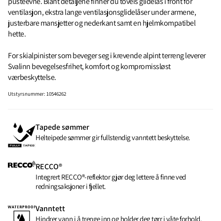
pusteevne. Blant detaljene finner du toveis glidelås i front for
ventilasjon, ekstra lange ventilasjonsglidelåser under armene,
justerbare mansjetter og nederkant samt en hjelmkompatibel
hette.
For skialpinister som beveger seg i krevende alpint terreng leverer
Svalinn bevegelsesfrihet, komfort og kompromissløst
værbeskyttelse.
Utstyrsnummer
:
10546262
Tapede sømmer
Helteipede sømmer gir fullstendig vanntett beskyttelse.
RECCO®
Integrert RECCO®-reflektor gjør deg lettere å finne ved
redningsaksjoner i fjellet.
Vanntett
Hindrer vann i å trenge inn og holder deg tørr i våte forhold.