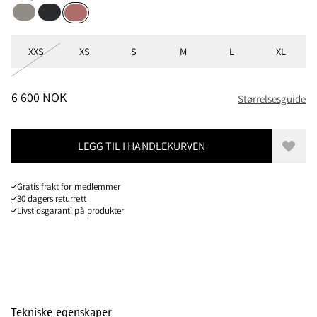
Ridge Grey
Black
Cherry wood
Størrelser
XXS
XS
S
M
L
XL
PRIS
:
6 600 NOK, REDUSERT FRA 6 600 NOK
6 600 NOK
Størrelsesguide
LEGG TIL I HANDLEKURVEN
Legg t
Gratis frakt for medlemmer
30 dagers returrett
Livstidsgaranti på produkter
Tekniske egenskaper