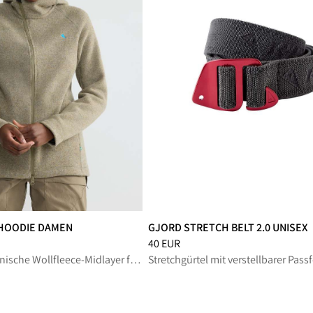
P HOODIE DAMEN
GJORD STRETCH BELT 2.0 UNISEX
eduziert von 300 EUR
Preis
:
40 EUR, reduziert von 40 EUR
40 EUR
Warme und technische Wollfleece-Midlayer für Trekking und alpine Unternehmungen
Stretchgürtel mit verstellbarer Pass