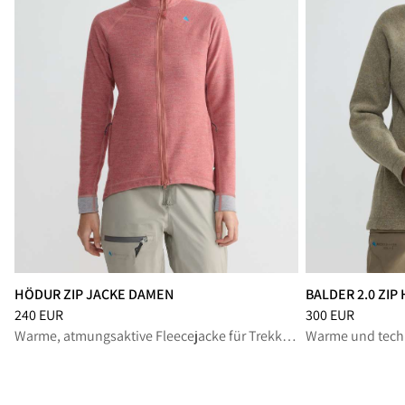
HÖDUR ZIP JACKE DAMEN
BALDER 2.0 ZI
Preis
:
240 EUR, reduziert von 240 EUR
Preis
:
300 EUR, r
240 EUR
300 EUR
Warme, atmungsaktive Fleecejacke für Trekking und Wandern das ganze Jahr über