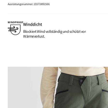
Ausrüstungsnummer
:
15571W91566
Winddicht
Blockiert Wind vollständig und schützt vor
Wärmeverlust.