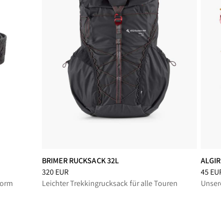
BRIMER RUCKSACK 32L
ALGI
Preis
:
320 EUR, reduziert von 320 EUR
Preis
:
320 EUR
45 EU
form
Leichter Trekkingrucksack für alle Touren
Unser