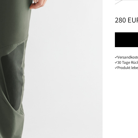
PREIS
:
280 EU
Versandkoste
30 Tage Rüc
Produkt leb