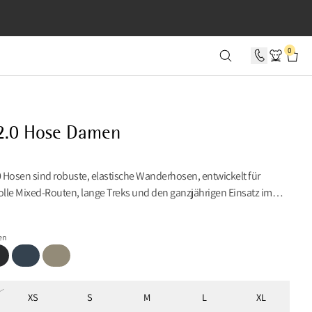
 0 SEKUNDEN
0
2.0 Hose Damen
0 Hosen sind robuste, elastische Wanderhosen, entwickelt für
lle Mixed-Routen, lange Treks und den ganzjährigen Einsatz im
en
ck
Midnight Blue
Silver Green
 Green
XS
S
M
L
XL