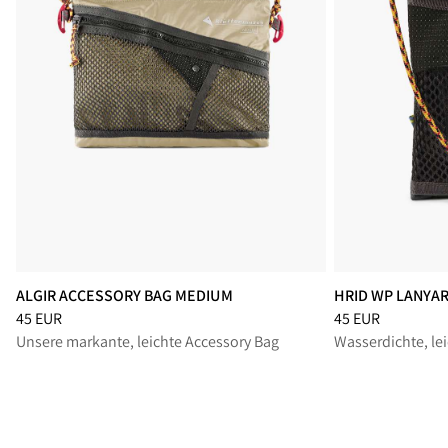
ALGIR ACCESSORY BAG MEDIUM
HRID WP LANYA
Preis
:
45 EUR, reduziert von 45 EUR
Preis
:
45 EUR, red
45 EUR
45 EUR
Unsere markante, leichte Accessory Bag
Wasserdichte, le