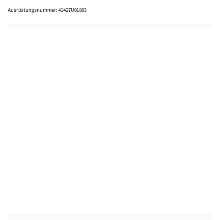
Ausrüstungsnummer
:
41427U01883