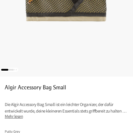
Algir Accessory Bag Small
Die Algir Accessory Bag Small ist ein leichter Organizer, der dafür
entwickelt wurde, deine kleineren Essentials stets griffbereit zu halten –
Mehr lesen
egal, ob du sie quer über den Körper trägst oder an deinem Rucksack
befestigst.
Putty Grey