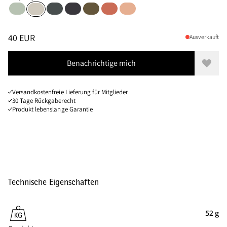
Sea Foam
Dark Teal
Raven
Olive
Cloud Berry
Salmon
Putty Grey
Größen
PREIS
:
40 EUR, REDUZIERT VON 40 EUR
40 EUR
Ausverkauft
Benachrichtige mich
Zur W
Versandkostenfreie Lieferung für Mitglieder
30 Tage Rückgaberecht
Produkt lebenslange Garantie
Technische Eigenschaften
52 g