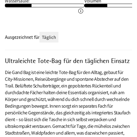
Wassersäule:
Volumen
Ausgezeichnet für
Täglich
Ultraleichte Tote‑Bag für den täglichen Einsatz
Die Gand Bag ist eine leichte Tote‑Bag für den Alltag, gebaut für
City‑Missionen, Reiseübergänge und spontane Abstecher auf den
Trail. Belüftete Schulterträger, ein gepolstertes Rückenteil und
durchdachte Fächer halten deine Essentials organisiert, nah am
Körper und geschützt, während du dich schnell durch wechselnde
Bedingungen bewegst. Innen sorgt ein separates Fach für
persönliche Gegenstände, das gleichzeitig als integriertes Staufach
dient – so lässt sich die Tasche in sich selbst verpacken und
ultrakompakt verstauen. Gemacht für Tage, die mühelos zwischen
Stadtstraßen, Waldpfaden und allem, was dazwischen passiert,