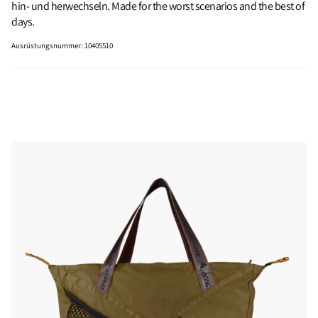
hin‑ und herwechseln. Made for the worst scenarios and the best of
days.
Ausrüstungsnummer
:
10405510