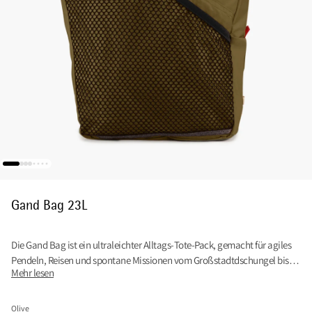
Gand Bag 23L
Die Gand Bag ist ein ultraleichter Alltags‑Tote‑Pack, gemacht für agiles
Pendeln, Reisen und spontane Missionen vom Großstadtdschungel bis
Mehr lesen
zum Trail.
Olive