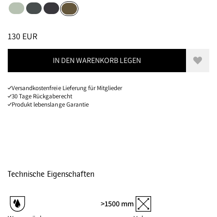
Sea Foam
Dark Teal
Raven
Olive
Größen
PREIS
:
130 EUR, REDUZIERT VON 130 EUR
130 EUR
IN DEN WARENKORB LEGEN
Zur W
Versandkostenfreie Lieferung für Mitglieder
30 Tage Rückgaberecht
Produkt lebenslange Garantie
Technische Eigenschaften
>1500 mm