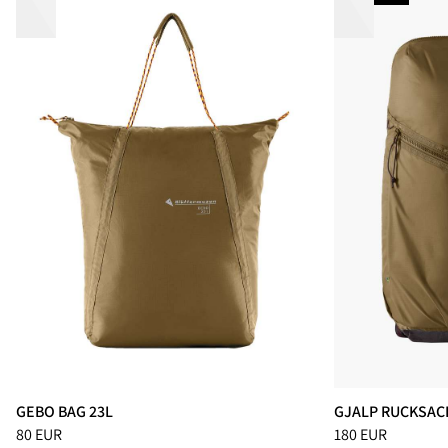
GEBO BAG 23L
GJALP RUCKSACK
Preis
:
80 EUR, reduziert von 80 EUR
Preis
:
180 EUR, r
80 EUR
180 EUR