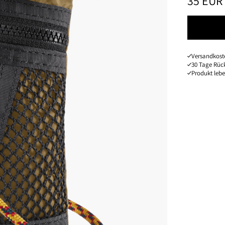
PREIS
:
35 EUR
Versandkoste
30 Tage Rüc
Produkt leb