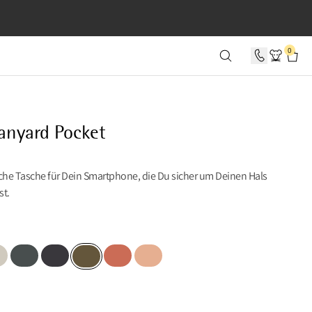
 0 SEKUNDEN
0
Lanyard Pocket
sche Tasche für Dein Smartphone, die Du sicher um Deinen Hals
st.
y Grey
Dark Teal
Raven
Cloud Berry
Salmon
Olive