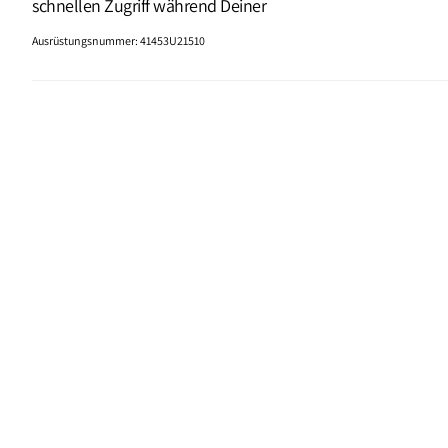
schnellen Zugriff während Deiner
Ausrüstungsnummer
:
41453U21510