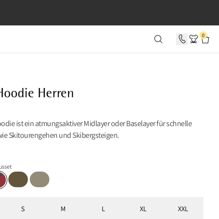
 0 SEKUNDEN
0
Hoodie Herren
die ist ein atmungsaktiver Midlayer oder Baselayer für schnelle
 wie Skitourengehen und Skibergsteigen.
usset
Olive
Silver Green
n-Burnt Russet
S
M
L
XL
XXL