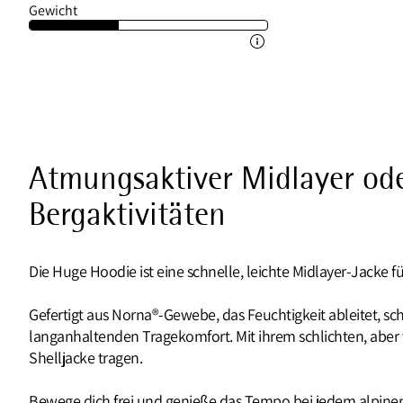
Gewicht
Atmungsaktiver Midlayer oder
Bergaktivitäten
Die Huge Hoodie ist eine schnelle, leichte Midlayer-Jacke f
Gefertigt aus Norna®-Gewebe, das Feuchtigkeit ableitet, sc
langanhaltenden Tragekomfort. Mit ihrem schlichten, aber t
Shelljacke tragen.
Bewege dich frei und genieße das Tempo bei jedem alpinen 