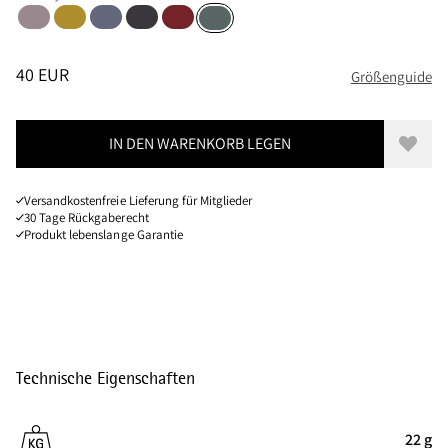
Purple Dove
Light Gold
Fog Blue
Raven
Ruby Red
Teal Grey
Größen
PREIS
:
40 EUR, REDUZIERT VON 40 EUR
40 EUR
Größenguide
IN DEN WARENKORB LEGEN
Zur W
Versandkostenfreie Lieferung für Mitglieder
30 Tage Rückgaberecht
Produkt lebenslange Garantie
Technische Eigenschaften
22 g