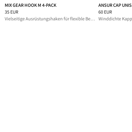
MIX GEAR HOOK M 4-PACK
ANSUR CAP UNI
Preis
:
35 EUR, reduziert von 35 EUR
Preis
:
60 EUR, red
35 EUR
60 EUR
Vielseitige Ausrüstungshaken für flexible Befestigung und Organisation bei anspruchsvollen Outdoor-Einsätzen
Winddichte Kappe