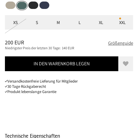
Fossil Tan
Black
Indigo Blue
Silver Pine
Größen
XS
S
M
L
XL
XXL
PREIS
:
200 EUR, REDUZIERT VON 200 EUR
200 EUR
Größenguide
Niedrigster Preis der letzten 30 Tage:
140 EUR
IN DEN WARENKORB LEGEN
Zur W
Versandkostenfreie Lieferung für Mitglieder
30 Tage Rückgaberecht
Produkt lebenslange Garantie
Technische Eigenschaften