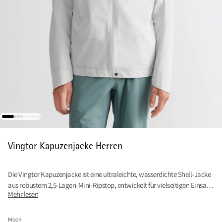
Vingtor Kapuzenjacke Herren
Die Vingtor Kapuzenjacke ist eine ultraleichte, wasserdichte Shell-Jacke
aus robustem 2,5-Lagen-Mini-Ripstop, entwickelt für vielseitigen Einsatz
Mehr lesen
am Berg.
Moon