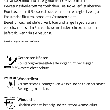
schlanke Schnitt und die ergonomische Passform deine
Bewegungsfreiheit effizient erhalten. Die Jacke verfügt über zwei
Fronttaschen mit Reißverschluss, von denen eine gleichzeitig als
Packtasche für ultrakompaktes Verstauen dient.
Bereit für wechselnde Wolkenbilder und lange Tage draußen
verschwindet sie im Rucksack, wenn du sie nicht brauchst – und
liefert ab, wenn du sie brauchst.
Ausrüstungsnummer
:
10400891
Getapeten Nähten
Vollständig versiegelte Nähte sorgen für zuverlässigen
wasserdichten Schutz.
Wasserdicht
Verhindert das Eindringen von Wasser und hält dich bei nassen
Bedingungen trocken.
Winddicht
Blockiert Wind vollständig und schützt vor Wärmeverlust.