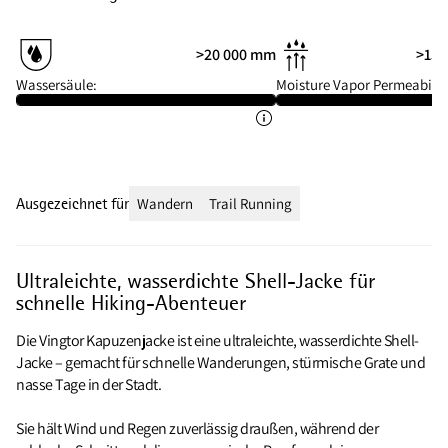
>20 000 mm
>15 
Wassersäule:
Moisture Vapor Permeabilit
Ausgezeichnet für
Wandern
Trail Running
Ultraleichte, wasserdichte Shell-Jacke für
schnelle Hiking-Abenteuer
Die Vingtor Kapuzenjacke ist eine ultraleichte, wasserdichte Shell-
Jacke – gemacht für schnelle Wanderungen, stürmische Grate und
nasse Tage in der Stadt.
Sie hält Wind und Regen zuverlässig draußen, während der