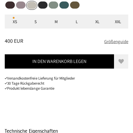
Brown Umber
Purple Dove
Black
Faded Green
Dark Deep Sea
Olive
Moon
Größen
XS
S
M
L
XL
XXL
PREIS
:
400 EUR, REDUZIERT VON 400 EUR
400 EUR
Größenguide
IN DEN WARENKORB LEGEN
Zur W
Versandkostenfreie Lieferung für Mitglieder
30 Tage Rückgaberecht
Produkt lebenslange Garantie
Technische Eigenschaften