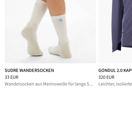
SUDRE WANDERSOCKEN
GONDUL 2.0 KA
Preis
:
33 EUR, reduziert von 33 EUR
Preis
:
320 EUR, r
33 EUR
320 EUR
Wandersocken aus Merinowolle für lange Sommerwanderungen