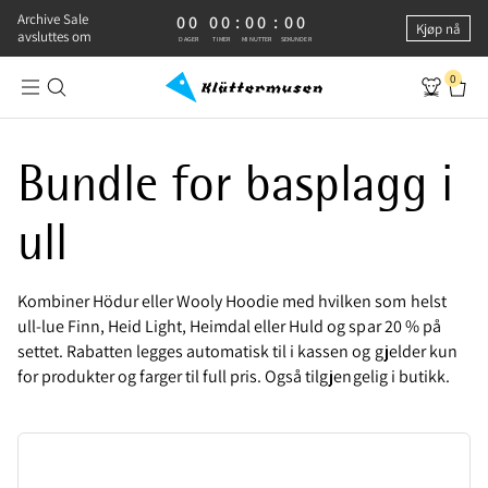
Archive Sale
0 DAGER, 0 TIMER, 0 MINUTTER, 0 SEKUNDER
00
00
:
00
:
00
Kjøp nå
avsluttes om
DAGER
TIMER
MINUTTER
SEKUNDER
0
Wool Essentials Bundle - Pair a wool midlayer with a wool beanie | 
Bundle for basplagg i
ull
Kombiner Hödur eller Wooly Hoodie med hvilken som helst
ull-lue Finn, Heid Light, Heimdal eller Huld og spar 20 % på
settet. Rabatten legges automatisk til i kassen og gjelder kun
for produkter og farger til full pris. Også tilgjengelig i butikk.