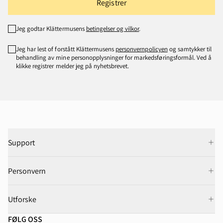
Registrer
Jeg godtar Klättermusens
betingelser og vilkor
.
Jeg har lest of forstått Klättermusens
personvernpolicyen
og samtykker til
behandling av mine personopplysninger for markedsføringsformål. Ved å
klikke registrer melder jeg på nyhetsbrevet.
Support
Personvern
Utforske
FØLG OSS