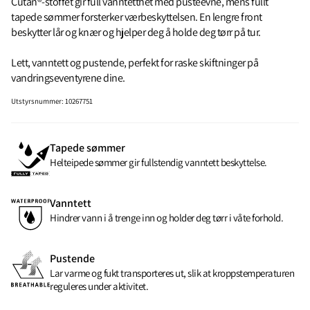
Cutan®-stoffet gir full vanntetthet med pusteevne, mens fullt
tapede sømmer forsterker værbeskyttelsen. En lengre front
beskytter lår og knær og hjelper deg å holde deg tørr på tur.
Lett, vanntett og pustende, perfekt for raske skiftninger på
vandringseventyrene dine.
Utstyrsnummer
:
10267751
Tapede sømmer
Helteipede sømmer gir fullstendig vanntett beskyttelse.
Vanntett
Hindrer vann i å trenge inn og holder deg tørr i våte forhold.
Pustende
Lar varme og fukt transporteres ut, slik at kroppstemperaturen
reguleres under aktivitet.