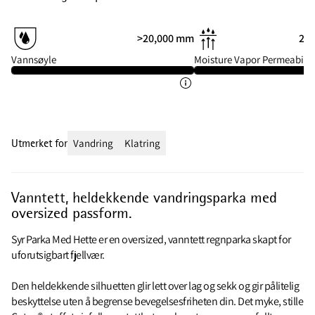
>20,000 mm
20 
Vannsøyle
Moisture Vapor Permeabilit
Utmerket for
Vandring
Klatring
Vanntett, heldekkende vandringsparka med
oversized passform.
Syr Parka Med Hette er en oversized, vanntett regnparka skapt for
uforutsigbart fjellvær.
Den heldekkende silhuetten glir lett over lag og sekk og gir pålitelig
beskyttelse uten å begrense bevegelsesfriheten din. Det myke, stille