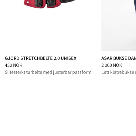
GJORD STRETCHBELTE 2.0 UNISEX
ASAR BUKSE DA
Pris
:
450 NOK, redusert fra 450 NOK
Pris
:
2 000 NOK, r
450 NOK
2 000 NOK
Slitesterkt turbelte med justerbar passform