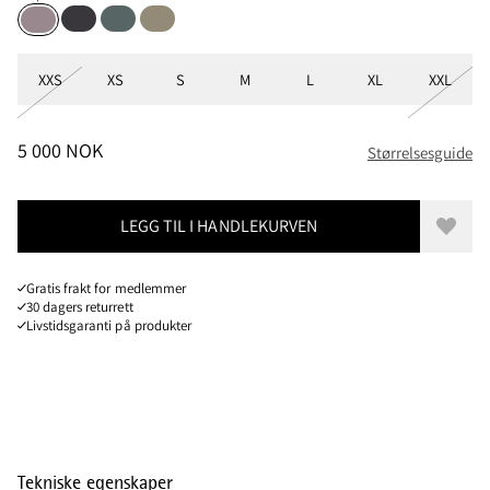
Raven
Teal Grey
Silver Green
Purple Dove
Størrelser
XXS
XS
S
M
L
XL
XXL
PRIS
:
5 000 NOK, REDUSERT FRA 5 000 NOK
5 000 NOK
Størrelsesguide
LEGG TIL I HANDLEKURVEN
Legg t
Gratis frakt for medlemmer
30 dagers returrett
Livstidsgaranti på produkter
Tekniske egenskaper