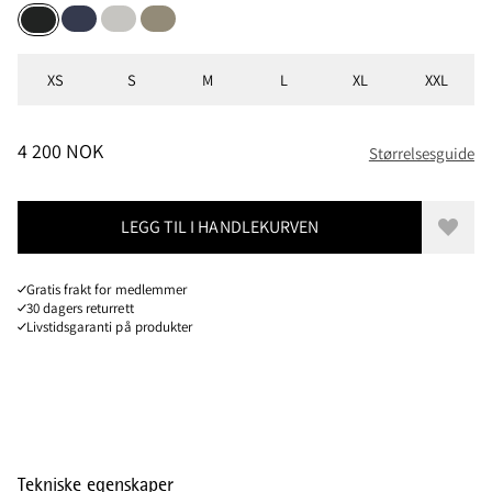
Indigo Blue
Dark Moon
Silver Green
Charcoal
Størrelser
XS
S
M
L
XL
XXL
PRIS
:
4 200 NOK, REDUSERT FRA 4 200 NOK
4 200 NOK
Størrelsesguide
LEGG TIL I HANDLEKURVEN
Legg t
Gratis frakt for medlemmer
30 dagers returrett
Livstidsgaranti på produkter
Tekniske egenskaper