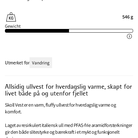
546 g
Gewicht
Utmerket for
Vandring
Allsidig ullvest for hverdagslig varme, skapt for
livet både på og utenfor fjellet
Skoll Vest er en varm, fluffy ullvest for hverdagslig varme og
komfort.
Laget av resirkulert italiensk ull med PFAS-frie aramidforsterkninger
gir den både slitestyrke og bærekraft i et mykt og funksjonelt