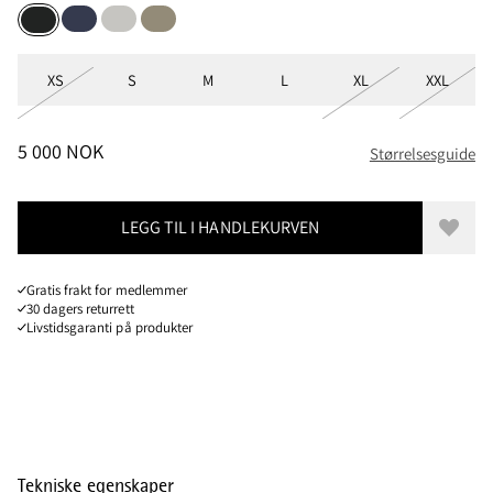
Indigo Blue
Dark Moon
Silver Green
Charcoal
Størrelser
XS
S
M
L
XL
XXL
PRIS
:
5 000 NOK, REDUSERT FRA 5 000 NOK
5 000 NOK
Størrelsesguide
LEGG TIL I HANDLEKURVEN
Legg t
Gratis frakt for medlemmer
30 dagers returrett
Livstidsgaranti på produkter
Tekniske egenskaper