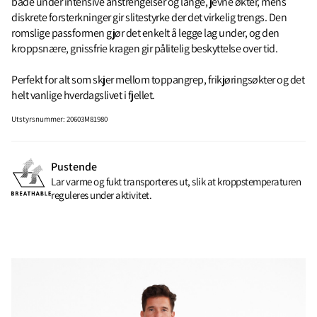
både under intensive anstrengelser og lange, jevne økter, mens
diskrete forsterkninger gir slitestyrke der det virkelig trengs. Den
romslige passformen gjør det enkelt å legge lag under, og den
kroppsnære, gnissfrie kragen gir pålitelig beskyttelse over tid.
Perfekt for alt som skjer mellom toppangrep, frikjøringsøkter og det
helt vanlige hverdagslivet i fjellet.
Utstyrsnummer
:
20603M81980
Pustende
Lar varme og fukt transporteres ut, slik at kroppstemperaturen
reguleres under aktivitet.