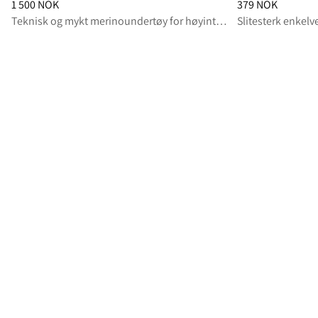
Pris
:
1 500 NOK, redusert fra 1 500 NOK
Pris
:
379 NOK, re
1 500 NOK
379 NOK
Teknisk og mykt merinoundertøy for høyintensive aktiviteter
Slitesterk enkelve