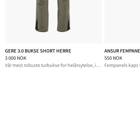
GERE 3.0 BUKSE SHORT HERRE
ANSUR FEMPANE
Pris
:
3 000 NOK, redusert fra 3 000 NOK
Pris
:
550 NOK, re
3 000 NOK
550 NOK
Vår mest robuste turbukse for helårsytelse, i kort modell
Fempanels kaps f