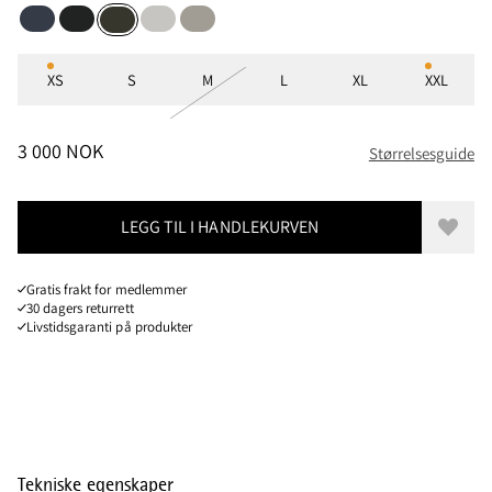
Storm Blue
Charcoal
Dark Moon
Light Olive
Rosin Green
Størrelser
XS
S
M
L
XL
XXL
PRIS
:
3 000 NOK, REDUSERT FRA 3 000 NOK
3 000 NOK
Størrelsesguide
LEGG TIL I HANDLEKURVEN
Legg t
Gratis frakt for medlemmer
30 dagers returrett
Livstidsgaranti på produkter
Tekniske egenskaper