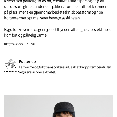
leverer den pålitelig isolasjon, effektiv fukttransport og en glatt
utside som glir lett under skalljakken. Tommelhull holder ermene
på plass, mens en gjennomarbeidet teknisk passform og noe
kortere ermer optimaliserer bevegelsesfriheten.
Bygd for krevende dager i fjellet tilbyr den allsidighet, førsteklasses
komfort og pålitelig varme.
Utstyrsnummer
:
10516580
Pustende
Lar varme og fukt transporteres ut, slik at kroppstemperaturen
reguleres under aktivitet.