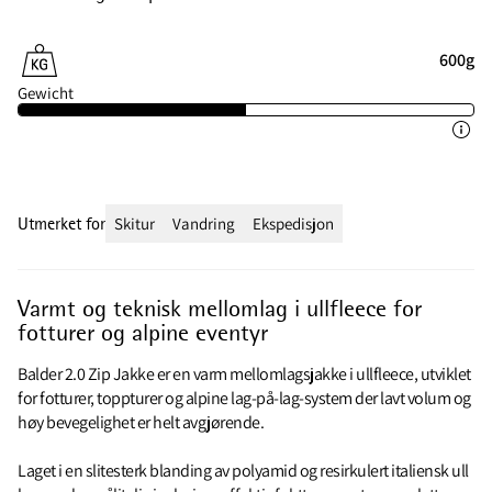
600g
Gewicht
Utmerket for
Skitur
Vandring
Ekspedisjon
Varmt og teknisk mellomlag i ullfleece for
fotturer og alpine eventyr
Balder 2.0 Zip Jakke er en varm mellomlagsjakke i ullfleece, utviklet
for fotturer, toppturer og alpine lag-på-lag-system der lavt volum og
høy bevegelighet er helt avgjørende.
Laget i en slitesterk blanding av polyamid og resirkulert italiensk ull