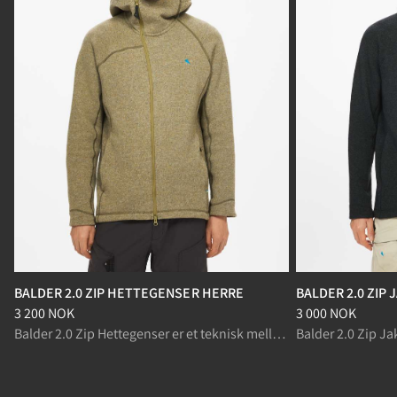
BALDER 2.0 ZIP HETTEGENSER HERRE
BALDER 2.0 ZIP
Pris
:
3 200 NOK, redusert fra 3 200 NOK
Pris
:
3 000 NOK, r
3 200 NOK
3 000 NOK
Balder 2.0 Zip Hettegenser er et teknisk mellomlag i ullfleece, perfekt som lag under skallplagg på kalde dager.