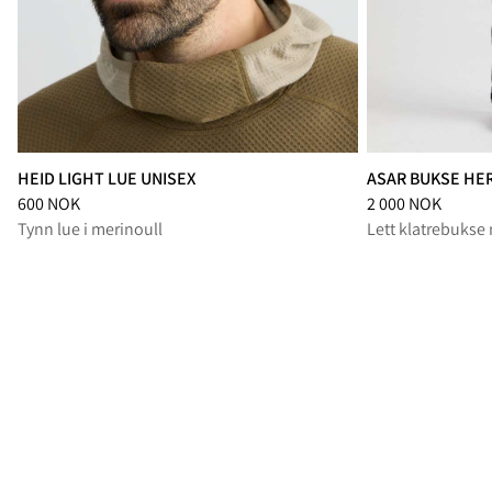
HEID LIGHT LUE UNISEX
ASAR BUKSE HE
Pris
:
600 NOK, redusert fra 600 NOK
Pris
:
2 000 NOK, r
600 NOK
2 000 NOK
Tynn lue i merinoull