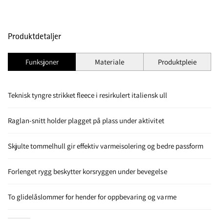
Produktdetaljer
Funksjoner
Materiale
Produktpleie
Teknisk tyngre strikket fleece i resirkulert italiensk ull
Raglan-snitt holder plagget på plass under aktivitet
Skjulte tommelhull gir effektiv varmeisolering og bedre passform
Forlenget rygg beskytter korsryggen under bevegelse
To glidelåslommer for hender for oppbevaring og varme