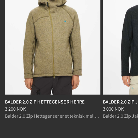
BALDER 2.0 ZIP HETTEGENSER HERRE
BALDER 2.0 ZIP
Pris
:
3 200 NOK, redusert fra 3 200 NOK
Pris
:
3 000 NOK, r
3 200 NOK
3 000 NOK
Balder 2.0 Zip Hettegenser er et teknisk mellomlag i ullfleece, perfekt som lag under skallplagg på kalde dager.