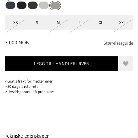
Storm Blue
Charcoal
Rosin Green
Dark Moon
Light Olive
Størrelser
XS
S
M
L
XL
XXL
PRIS
:
3 000 NOK, REDUSERT FRA 3 000 NOK
3 000 NOK
Størrelsesguide
LEGG TIL I HANDLEKURVEN
Legg t
Gratis frakt for medlemmer
30 dagers returrett
Livstidsgaranti på produkter
Tekniske egenskaper