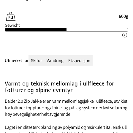
600g
Gewicht
Utmerket for
Skitur
Vandring
Ekspedisjon
Varmt og teknisk mellomlag i ullfleece for
fotturer og alpine eventyr
Balder 2.0 Zip Jakke er en varm mellomlagsjakke i ullfleece, utviklet
for fotturer, toppturer og alpine lag-på-lag-system der lavt volum og
høy bevegelighet er helt avgjørende.
Laget i en slitesterk blanding av polyamid og resirkulert italiensk ull