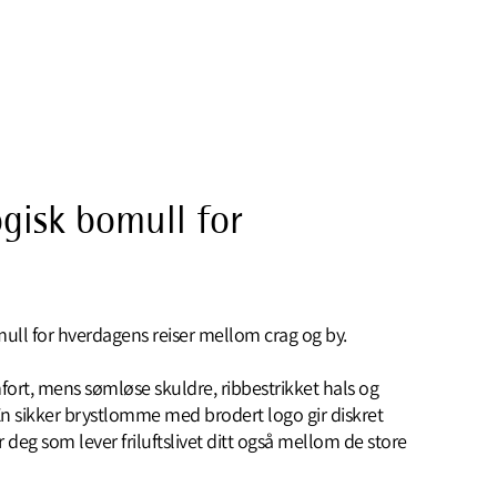
ogisk bomull for
mull for hverdagens reiser mellom crag og by.
fort, mens sømløse skuldre, ribbestrikket hals og
. En sikker brystlomme med brodert logo gir diskret
r deg som lever friluftslivet ditt også mellom de store