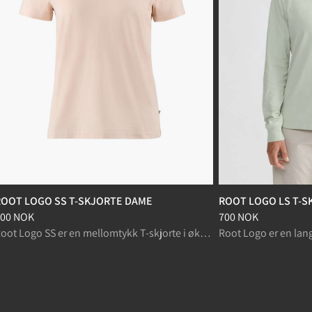
ROOT LOGO SS T-SKJORTE DAME
ROOT LOGO LS T-S
ris
:
600 NOK, redusert fra 600 NOK
Pris
:
700 NOK, redus
00 NOK
700 NOK
Root Logo SS er en mellomtykk T-skjorte i økologisk bomull for hverdagsbruk.