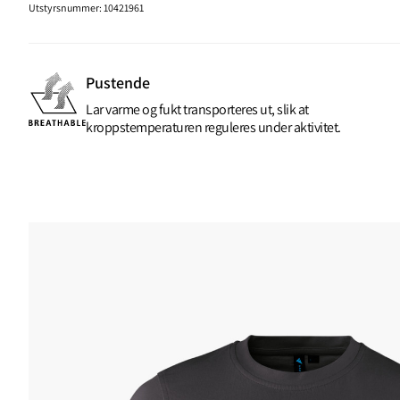
Utstyrsnummer
:
10421961
Pustende
Lar varme og fukt transporteres ut, slik at
kroppstemperaturen reguleres under aktivitet.