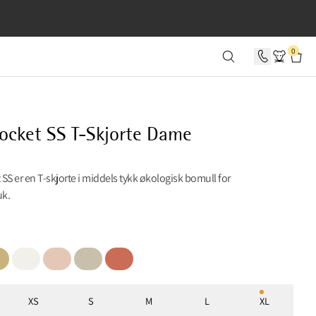
0 SEKUNDER
0
ocket SS T-Skjorte Dame
SS er en T-skjorte i middels tykk økologisk bomull for
uk.
aw
Snow
Cream Rose
Clay
Cloud Berry
XS
S
M
L
XL