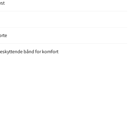
yst
orte
beskyttende bånd for komfort