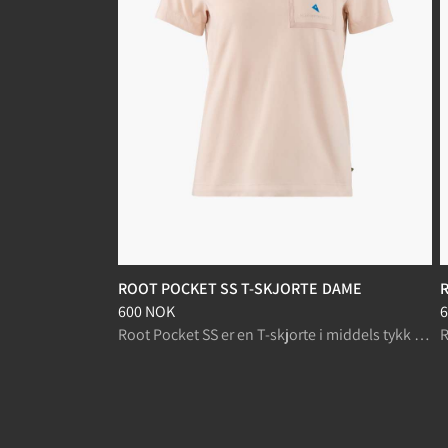
ROOT POCKET SS T-SKJORTE DAME
Pris
:
600 NOK, redusert fra 600 NOK
P
600 NOK
6
Root Pocket SS er en T-skjorte i middels tykk økologisk bomull for hverdagsbruk.