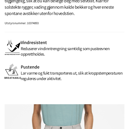
tilgjengelig, slik at du kan bevege deg med selvtillit. Klar for
solstekte rygger, vading gjennom kalde bekker og hver eneste
spontane avstikker utenfor hovedstien.
Utstyrsnummer
:
10374893
Vindresistent
Reduserer vindinntrengning samtidig som pusteevnen
opprettholdes.
Pustende
Lar varme og fukt transporteres ut, slik at kroppstemperaturen
reguleres under aktivitet.