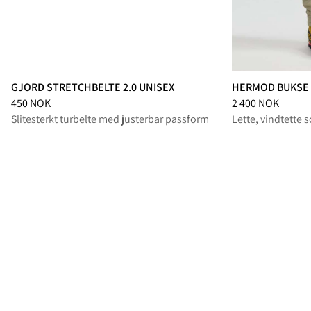
GJORD STRETCHBELTE 2.0 UNISEX
HERMOD BUKSE
Pris
:
450 NOK, redusert fra 450 NOK
Pris
:
2 400 NOK, r
450 NOK
2 400 NOK
Slitesterkt turbelte med justerbar passform