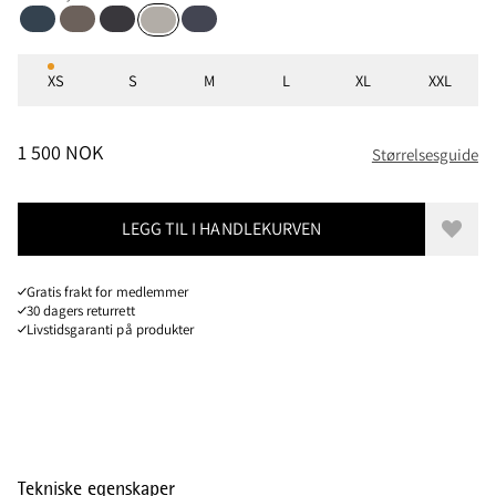
Midnight Blue
Falcon Grey
Raven
Deep Heather
Dove Grey
Størrelser
XS
S
M
L
XL
XXL
PRIS
:
1 500 NOK, REDUSERT FRA 1 500 NOK
1 500 NOK
Størrelsesguide
LEGG TIL I HANDLEKURVEN
Legg t
Gratis frakt for medlemmer
30 dagers returrett
Livstidsgaranti på produkter
Tekniske egenskaper