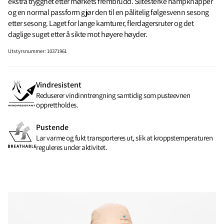
ekstra trygghet etter mørkets frembrudd. Slitesterke hampknapper
og en normal passform gjør den til en pålitelig følgesvenn sesong
etter sesong. Laget for lange kamturer, flerdagersruter og det
daglige suget etter å sikte mot høyere høyder.
Utstyrsnummer
:
10371961
Vindresistent
Reduserer vindinntrengning samtidig som pusteevnen
opprettholdes.
Pustende
Lar varme og fukt transporteres ut, slik at kroppstemperaturen
reguleres under aktivitet.