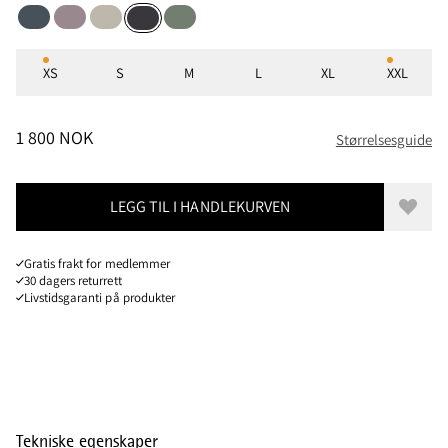
Thistle Blue
Purple Dove
Silver Creme
Green Lake
Raven
Størrelser
XS
S
M
L
XL
XXL
PRIS
:
1 800 NOK, REDUSERT FRA 1 800 NOK
1 800 NOK
Størrelsesguide
LEGG TIL I HANDLEKURVEN
Legg t
Gratis frakt for medlemmer
30 dagers returrett
Livstidsgaranti på produkter
Tekniske egenskaper