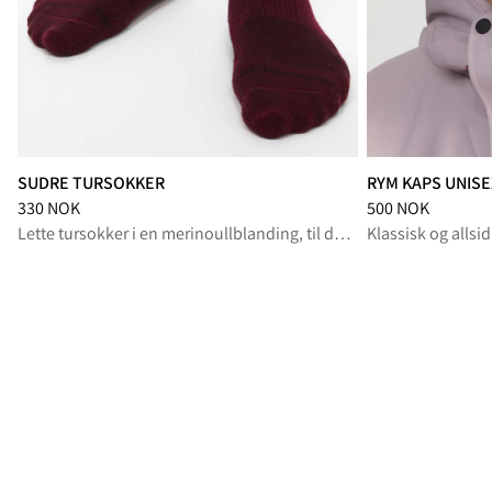
SUDRE TURSOKKER
RYM KAPS UNISE
Pris
:
330 NOK, redusert fra 330 NOK
Pris
:
500 NOK, re
330 NOK
500 NOK
Lette tursokker i en merinoullblanding, til de lange fotturene om sommeren
Klassisk og alls