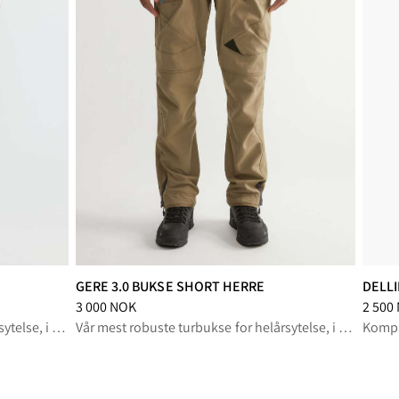
GERE 3.0 BUKSE SHORT HERRE
DELLI
NOK
Pris
:
3 000 NOK, redusert fra 3 000 NOK
Pris
:
2
3 000 NOK
2 500
Vår mest robuste turbukse for helårsytelse, i kort modell
Vår mest robuste turbukse for helårsytelse, i kort modell
Kompak