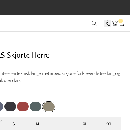
0 SEKUNDER
0
S Skjorte Herre
rte er en teknisk langermet arbeidsskjorte for krevende trekking og
k utendørs.
Blue
Raven
Dark Redwood
Teal Grey
Silver Green
S
M
L
XL
XXL