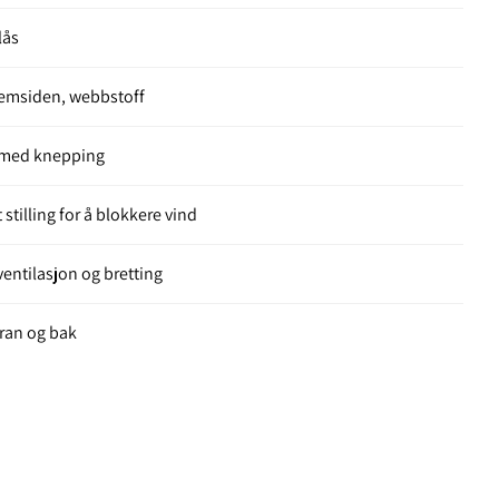
lås
emsiden, webbstoff
 med knepping
 stilling for å blokkere vind
ventilasjon og bretting
oran og bak