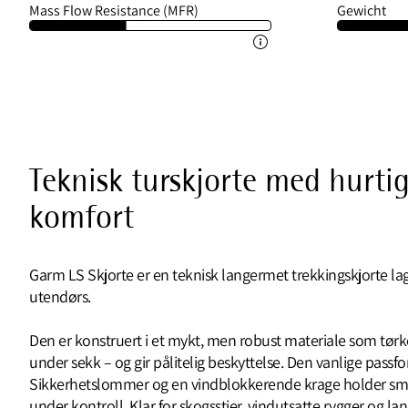
Mass Flow Resistance (MFR)
Gewicht
Teknisk turskjorte med hurt
komfort
Garm LS Skjorte er en teknisk langermet trekkingskjorte lage
utendørs.
Den er konstruert i et mykt, men robust materiale som tørker
under sekk – og gir pålitelig beskyttelse. Den vanlige passf
Sikkerhetslommer og en vindblokkerende krage holder sm
under kontroll. Klar for skogsstier, vindutsatte rygger og l