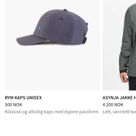
RYM KAPS UNISEX
ASYNJA JAKKE 
Pris
:
500 NOK, redusert fra 500 NOK
Pris
:
4 200 NOK, 
500 NOK
4 200 NOK
Klassisk og allsidig kaps med dypere passform
Lett, vanntett t