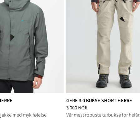
HERRE
GERE 3.0 BUKSE SHORT HERRE
redusert fra 4 200 NOK
Pris
:
3 000 NOK, redusert fra 3 000 
3 000 NOK
urjakke med myk følelse