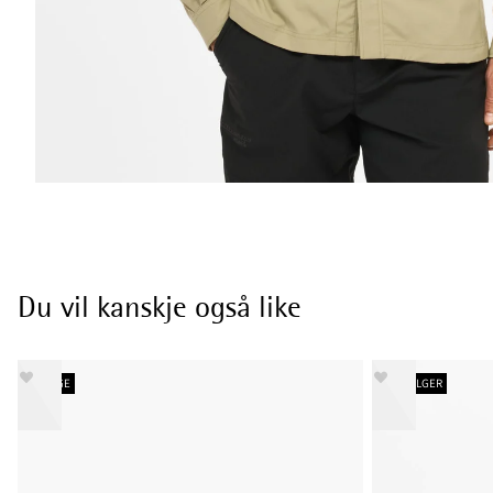
Du vil kanskje også like
NY FARGE
BESTSELGER