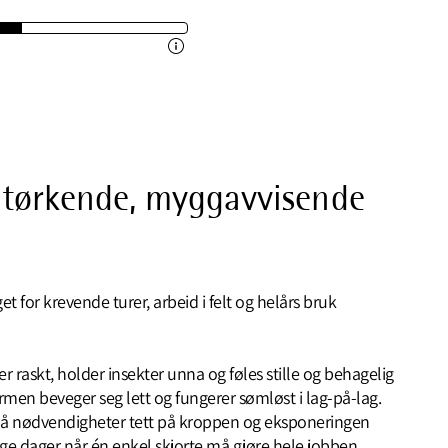
igtørkende, myggavvisende
t for krevende turer, arbeid i felt og helårs bruk
 raskt, holder insekter unna og føles stille og behagelig
ormen beveger seg lett og fungerer sømløst i lag-på-lag.
å nødvendigheter tett på kroppen og eksponeringen
ange dager når én enkel skjorte må gjøre hele jobben.