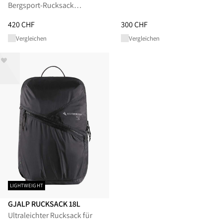
Bergsport-Rucksack…
Preis
:
420 CHF, reduziert von 420 CHF
Preis
:
300 CHF, reduziert von 3
420 CHF
300 CHF
Vergleichen
Vergleichen
LIGHTWEIGHT
GJALP RUCKSACK 18L
Ultraleichter Rucksack für