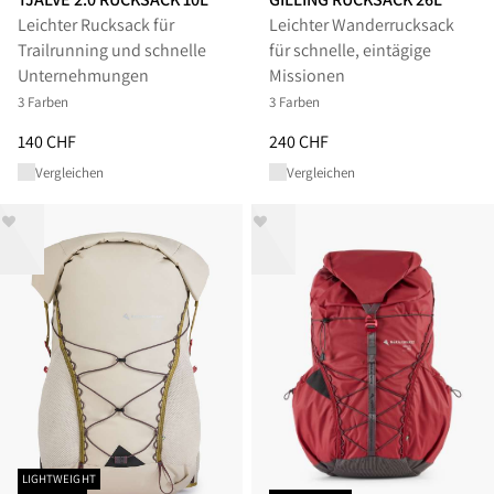
Leichter Rucksack für
Leichter Wanderrucksack
Trailrunning und schnelle
für schnelle, eintägige
Unternehmungen
Missionen
3 Farben
3 Farben
Preis
:
140 CHF, reduziert von 140 CHF
Preis
:
240 CHF, reduziert von 2
140 CHF
240 CHF
Vergleichen
Vergleichen
LIGHTWEIGHT