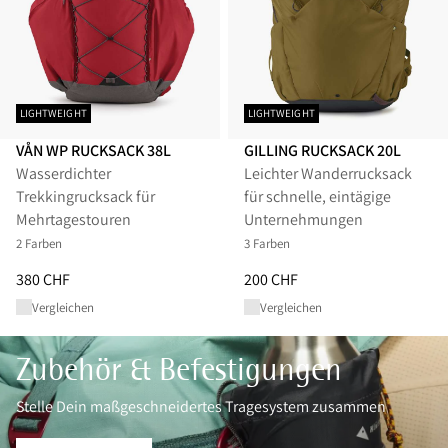
LIGHTWEIGHT
LIGHTWEIGHT
VÅN WP RUCKSACK 38L
GILLING RUCKSACK 20L
Wasserdichter
Leichter Wanderrucksack
Trekkingrucksack für
für schnelle, eintägige
Mehrtagestouren
Unternehmungen
2 Farben
3 Farben
Preis
:
380 CHF, reduziert von 380 CHF
Preis
:
200 CHF, reduziert von 2
380 CHF
200 CHF
Vergleichen
Vergleichen
Zubehör & Befestigungen
Stelle Dein maßgeschneidertes Tragesystem zusammen