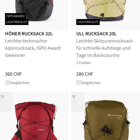
ISPO AWARD
LIGHTWEIGHT
LIGHTWEIGHT
HÖNER RUCKSACK 32L
ULL RUCKSACK 20L
Leichter technischer
Leichter Skitourenrucksack
Alpinrucksack, ISPO Award
für schnelle Aufstiege und
Gewinner
Tage im Backcountry
2 Farben
Preis
:
360 CHF, reduziert von 360 CHF
Preis
:
280 CHF, reduziert von 2
360 CHF
280 CHF
Vergleichen
Vergleichen