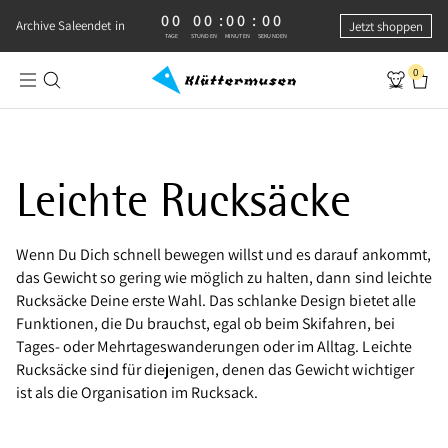
00
00
:
00
:
00
0 TAGE, 0 STUNDEN, 0 MINUTEN, 0 SEKUNDEN
Archive Sale
endet in
Jetzt shoppen
TAGE
STUNDEN
MINUTEN
SEKUNDEN
0
Leichte Rucksäcke - wenn es schnell und praktisch sein soll
Leichte Rucksäcke
Wenn Du Dich schnell bewegen willst und es darauf ankommt,
das Gewicht so gering wie möglich zu halten, dann sind leichte
Rucksäcke Deine erste Wahl. Das schlanke Design bietet alle
Funktionen, die Du brauchst, egal ob beim Skifahren, bei
Tages- oder Mehrtageswanderungen oder im Alltag. Leichte
Rucksäcke sind für diejenigen, denen das Gewicht wichtiger
ist als die Organisation im Rucksack.