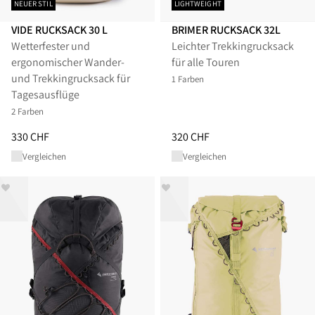
NEUER STIL
LIGHTWEIGHT
VIDE RUCKSACK 30 L
BRIMER RUCKSACK 32L
Wetterfester und
Leichter Trekkingrucksack
ergonomischer Wander-
für alle Touren
und Trekkingrucksack für
1 Farben
Tagesausflüge
2 Farben
Preis
:
330 CHF, reduziert von 330 CHF
Preis
:
320 CHF, reduziert von 3
330 CHF
320 CHF
Vergleichen
Vergleichen