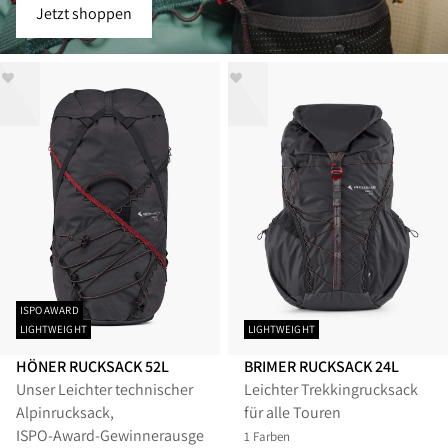
Jetzt shoppen
ISPO AWARD
LIGHTWEIGHT
LIGHTWEIGHT
HÖNER RUCKSACK 52L
BRIMER RUCKSACK 24L
Unser Leichter technischer
Leichter Trekkingrucksack
Alpinrucksack,
für alle Touren
ISPO‑Award‑Gewinnerausgereiftester
1 Farben