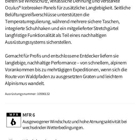
bieten sie Windschutz, verlässliche Dehnung und verstärkte
Oculus® Icebreaker-Panels für zusätzliche Langlebigkeit. Seitliche
Belüftungsreißverschlüsse unterstützen die
Temperaturregulierung, während mehrere sichere Taschen,
integrierte Schuhhaken und ein mitgelieferter Stretchgürtel
langfristige Funktionalität als Teil eines nachhaltigen
Ausrüstungssystems sicherstellen.
Gemacht für Profis und entschlossene Entdecker liefern sie
langlebige, nachhaltige Performance – von schnellem, alpinem
Vorankommen bis zu mehrtägigen Expeditionen, wenn sich die
Route von Waldpfaden zu ausgesetzten Graten und leichtem
Alpinismus wandelt.
Ausrüstungsnummer
:
10590132
MFR 6
Ausgewogener Windschutz und hohe Atmungsaktivität bei
wechselnden Wetterbedingungen.