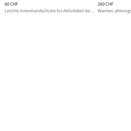
Preis
:
60 CHF, reduziert von 60 CHF
Preis
:
260 CHF, r
60 CHF
260 CHF
Leichte Innenhandschuhe für Aktivitäten bei kaltem Wetter