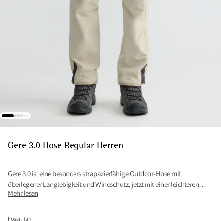
Gere 3.0 Hose Regular Herren
Gere 3.0 ist eine besonders strapazierfähige Outdoor-Hose mit
überlegener Langlebigkeit und Windschutz, jetzt mit einer leichteren
Mehr lesen
Konstruktion verfeinert.
Fossil Tan