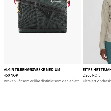
ALGIR TILBEHØRSVESKE MEDIUM
EITRE HETTEJA
Pris
:
450 NOK, redusert fra 450 NOK
Pris
:
2 200 NOK, r
450 NOK
2 200 NOK
Vesken vår som er like distinkt som den er lett