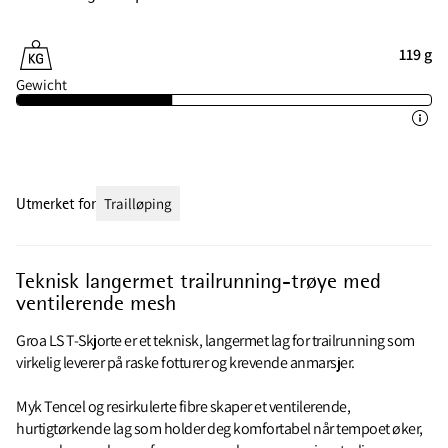
119 g
Gewicht
Utmerket for
Trailløping
Teknisk langermet trailrunning-trøye med
ventilerende mesh
Groa LS T-Skjorte er et teknisk, langermet lag for trailrunning som
virkelig leverer på raske fotturer og krevende anmarsjer.
Myk Tencel og resirkulerte fibre skaper et ventilerende,
hurtigtørkende lag som holder deg komfortabel når tempoet øker,