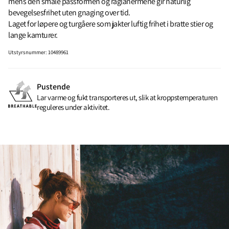
mens den smale passformen og raglanermene gir naturlig
bevegelsesfrihet uten gnaging over tid.
Laget for løpere og turgåere som jakter luftig frihet i bratte stier og
lange kamturer.
Utstyrsnummer
:
10489961
Pustende
Lar varme og fukt transporteres ut, slik at kroppstemperaturen
reguleres under aktivitet.