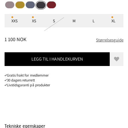
Purple Dove
Light Gold
Fog Blue
Ruby Red
Raven
Størrelser
XXS
XS
S
M
L
XL
PRIS
:
1 100 NOK, REDUSERT FRA 1 100 NOK
1 100 NOK
Størrelsesguide
LEGG TIL I HANDLEKURVEN
Legg t
Gratis frakt for medlemmer
30 dagers returrett
Livstidsgaranti på produkter
Tekniske egenskaper