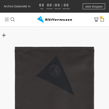
00
00
:
00
:
00
0 TAGE, 0 STUNDEN, 0 MINUTEN, 0 SEKUNDEN
Archive Sale
endet in
Jetzt shoppen
TAGE
STUNDEN
MINUTEN
SEKUNDEN
0