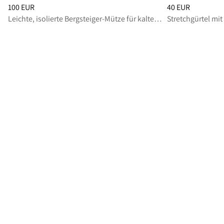
Preis
:
100 EUR, reduziert von 100 EUR
Preis
:
40 EUR, red
100 EUR
40 EUR
Leichte, isolierte Bergsteiger-Mütze für kalte Alpin-Einsätze
Stretchgürtel mit