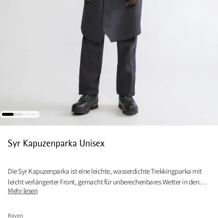
Syr Kapuzenparka Unisex
Die Syr Kapuzenparka ist eine leichte, wasserdichte Trekkingparka mit
leicht verlängerter Front, gemacht für unberechenbares Wetter in den
Mehr lesen
Bergen. Made for the worst scenarios and the best of days.
Raven