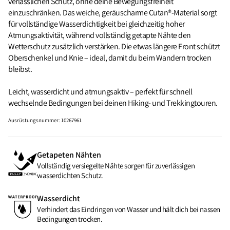
verlässlichen Schutz, ohne deine Bewegungsfreiheit
einzuschränken. Das weiche, geräuscharme Cutan®‑Material sorgt
für vollständige Wasserdichtigkeit bei gleichzeitig hoher
Atmungsaktivität, während vollständig getapte Nähte den
Wetterschutz zusätzlich verstärken. Die etwas längere Front schützt
Oberschenkel und Knie – ideal, damit du beim Wandern trocken
bleibst.
Leicht, wasserdicht und atmungsaktiv – perfekt für schnell
wechselnde Bedingungen bei deinen Hiking‑ und Trekkingtouren.
Ausrüstungsnummer
:
10267961
Getapeten Nähten
Vollständig versiegelte Nähte sorgen für zuverlässigen
wasserdichten Schutz.
Wasserdicht
Verhindert das Eindringen von Wasser und hält dich bei nassen
Bedingungen trocken.