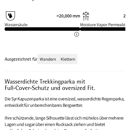
>20,000 mm
20 
Wassersäule:
Moisture Vapor Permeabilit
Ausgezeichnet für
Wandern
Klettern
Wasserdichte Trekkingparka mit
Full‑Cover‑Schutz und oversized Fit.
Die Syr Kapuzenparka ist eine oversized, wasserdichte Regenparka,
entwickelt für unberechenbares Bergwetter.
Ihre schützende, lange Silhouette lässt sich mühelos über mehrere
Lagen und sogar über einen Rucksack ziehen und bietet