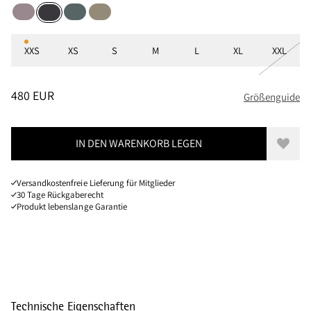
Purple Dove
Teal Grey
Silver Green
Raven
Größen
XXS
XS
S
M
L
XL
XXL
PREIS
:
480 EUR, REDUZIERT VON 480 EUR
480 EUR
Größenguide
IN DEN WARENKORB LEGEN
Zur W
Versandkostenfreie Lieferung für Mitglieder
30 Tage Rückgaberecht
Produkt lebenslange Garantie
Technische Eigenschaften