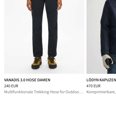
VANADIS 3.0 HOSE DAMEN
LÖDYN KAPUZE
Preis
:
240 EUR, reduziert von 240 EUR
Preis
:
470 EUR, r
240 EUR
470 EUR
Multifunktionale Trekking-Hose für Outdoor-Aktivitäten in drei Jahreszeiten.